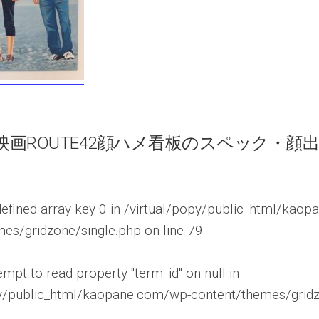
映画ROUTE42顔ハメ看板のスペック・顔
defined array key 0 in
/virtual/popy/public_html/kaop
mes/gridzone/single.php
on line
79
tempt to read property "term_id" on null in
py/public_html/kaopane.com/wp-content/themes/gridz