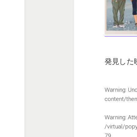
発見した
Warning
: Un
content/the
Warning
: At
/virtual/po
79