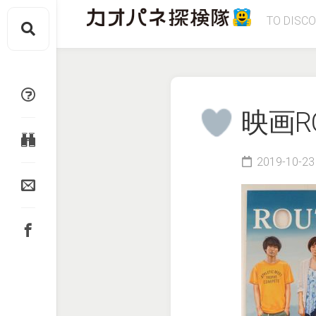
Skip
TO DISC
to
content
映画R
2019-10-23