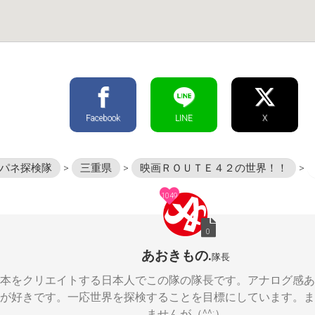
Facebook
LINE
X
パネ探検隊
>
三重県
>
映画ＲＯＵＴＥ４２の世界！！
>
1049
0
あおきもの.
隊長
本をクリエイトする日本人でこの隊の隊長です。アナログ感あ
が好きです。一応世界を探検することを目標にしています。ま
ませんが（^^;）