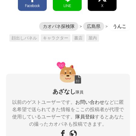
Facebook
LINE
X
カオパネ探検隊
>
広島県
>
うんこ
顔出しパネル
キャラクター
書店
屋内
330
83
あざなし
隊員
以前のゲストユーザーです。
お問い合わせ
などに匿
名希望で送られてきた情報をここの投稿者が代理で
使用しているユーザーです。
隊員登録
するとあなた
の撮ったカオパネも投稿できます。