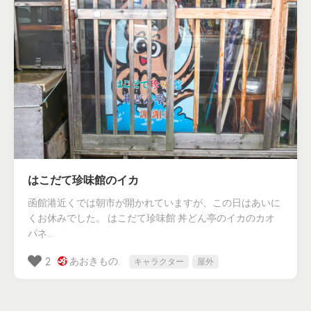
はこだて珍味館のイカ
函館港近くでは朝市が開かれていますが、この日はあいに
くお休みでした。 はこだて珍味館 丼どん亭のイカのカオ
パネ...
あおきもの.
2
キャラクター
屋外