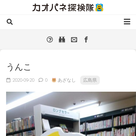
Skip
to
content
ホーム
全 国
▼
国外・海外
▼
うんこ
種類別
▼
人気カオパネ
2020-09-20
0
あざなし
広島県
投稿する