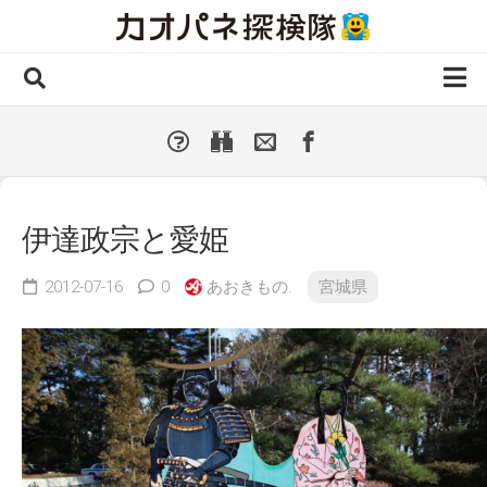
Skip
to
content
ホーム
全 国
▼
国外・海外
▼
伊達政宗と愛姫
種類別
▼
人気カオパネ
2012-07-16
0
あおきもの.
宮城県
投稿する