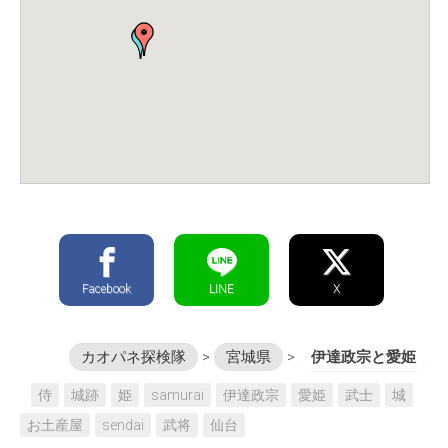
Facebook
LINE
X
カオパネ探検隊
>
宮城県
>
伊達政宗と愛姫
侍
城跡
姫
samurai
伊達政宗
愛姫
武士
城
お土産屋
sendai
武将
仙台