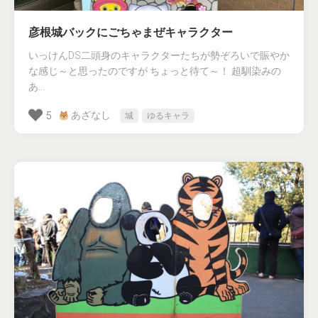
彦根城バックにごちゃまぜキャラクター
いっけんDS二頭身のキャラクターたちが勢ぞろいで賑やか
な感じ～と思ったのですが ちょっと待て～！ 超馴染みの
あ...
あざなし
5
城
ゆるキャラ