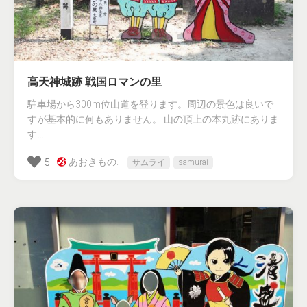
高天神城跡 戦国ロマンの里
駐車場から300m位山道を登ります。周辺の景色は良いで
すが基本的に何もありません。 山の頂上の本丸跡にありま
す...
あおきもの.
5
サムライ
samurai