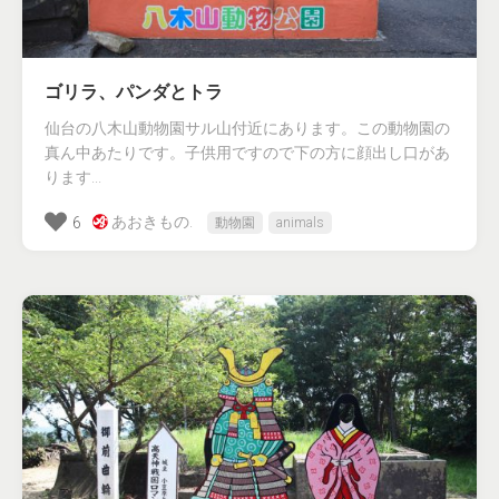
ゴリラ、パンダとトラ
仙台の八木山動物園サル山付近にあります。この動物園の
真ん中あたりです。子供用ですので下の方に顔出し口があ
ります...
あおきもの.
6
動物園
animals