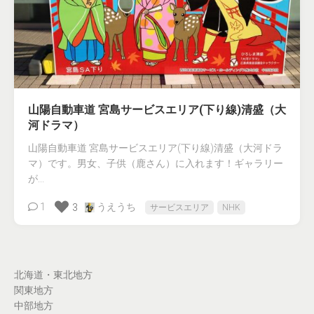
山陽自動車道 宮島サービスエリア(下り線)清盛（大
河ドラマ）
山陽自動車道 宮島サービスエリア(下り線)清盛（大河ドラ
マ）です。男女、子供（鹿さん）に入れます！ギャラリー
が...
1
うえうち
3
サービスエリア
NHK
北海道・東北地方
関東地方
中部地方