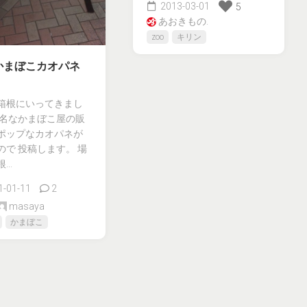
2013-03-01
5
あおきもの.
zoo
キリン
かまぼこカオパネ
箱根にいってきまし
有名なかまぼこ屋の販
ポップなカオパネが
ので 投稿します。 場
..
-01-11
2
masaya
かまぼこ