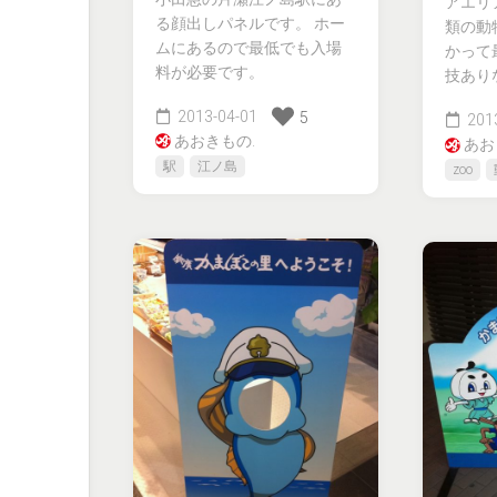
アエリ
る顔出しパネルです。 ホー
類の動
ムにあるので最低でも入場
かって
料が必要です。
技ありな
2013-04-01
5
2013
あおきもの.
あお
駅
江ノ島
zoo