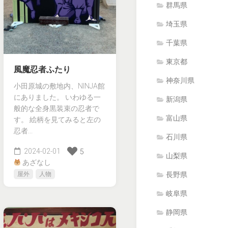
群馬県
埼玉県
千葉県
東京都
風魔忍者ふたり
神奈川県
小田原城の敷地内、NINJA館
にありました。 いわゆる一
新潟県
般的な全身黒装束の忍者で
富山県
す。 絵柄を見てみると左の
忍者...
石川県
2024-02-01
5
山梨県
あざなし
屋外
人物
長野県
岐阜県
静岡県