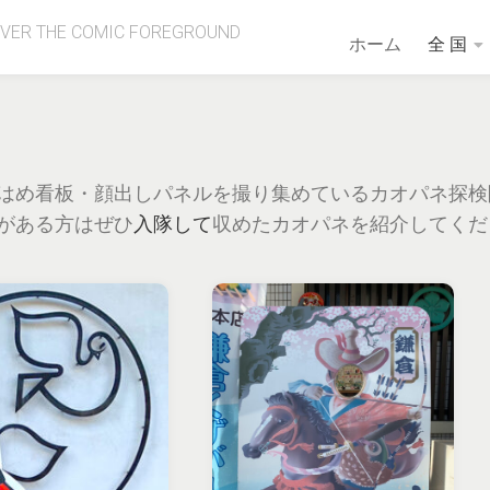
OVER THE COMIC FOREGROUND
ホーム
全 国
はめ看板・顔出しパネルを撮り集めているカオパネ探検
がある方はぜひ
入隊して
収めたカオパネを紹介してくだ