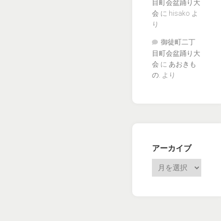
目町会盆踊り大
会
に
hisako
よ
り
御徒町二丁
目町会盆踊り大
会
に
あおきも
の.
より
アーカイブ