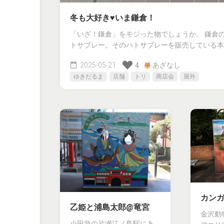
冬も大好き♥いま鎌倉！
「いざ！鎌倉」をモジった物でしょうか。 鎌倉
トサブレー。そのハトサブレーを販売している本店.
2025-05-21
あざなし
4
ゆきだるま
店舗
トリ
商店会
屋外
カン
乙姫と浦島太郎@竜宮
金沢動
小田急の片瀬江ノ島駅にあ