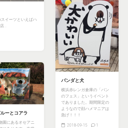
のスイーツといえばハ
..
パンダと犬
横浜赤レンガ倉庫の「パン
のフェス」というイベント
でありました。期間限定の
ようなので顔ハメマニアは
ガルーとコアラ
急げ！！！
物園にあるオセアニ
2018-09-15
1