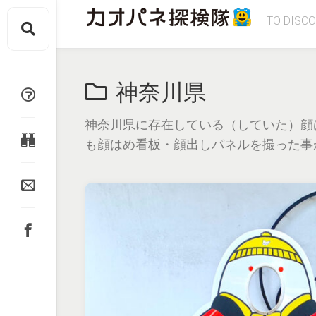
Skip
TO DISC
to
content
神奈川県
神奈川県に存在している（していた）顔
も顔はめ看板・顔出しパネルを撮った事