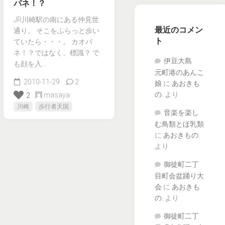
パネ！？
JR川崎駅の南にある仲見世
最近のコメン
通り。 そこをふらっと歩い
ト
ていたら・・・。 カオパ
ネ！？ではなく、標識？ で
伊豆大島
も顔を入...
元町港のあんこ
2010-11-29
2
娘
に
あおきも
の.
より
masaya
2
川崎
歩行者天国
音楽を楽し
む鳥類とほ乳類
に
あおきもの.
より
御徒町二丁
目町会盆踊り大
会
に
あおきも
の.
より
御徒町二丁