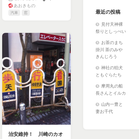
あおきもの.
最近の投稿
汽車
窓
見付天神裸
祭りとしっぺい
お茶のまち
掛川 茶のみや
きんじろう
神社の狛犬
ともぐらたち
摩周丸の船
長さんとイルカ
山内一豊と
妻お千代
治安維持！ 川崎のカオ