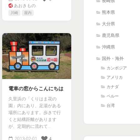
長崎県
あおきもの.
熊本県
川崎
屋内
大分県
鹿児島県
沖縄県
国外・海外
カンボジア
アメリカ
カナダ
電車の窓からこんにちは
ペルー
久里浜の「くりはま花の
台湾
園」内にあり、足湯がある
場所にあります。歩きで行
くと結構距離があります
が、定期的に流れて...
2013-02-01
4