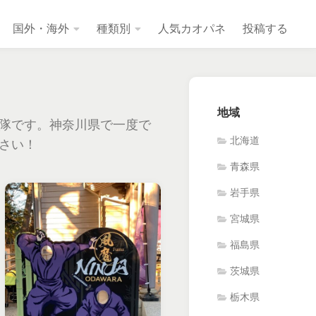
国外・海外
種類別
人気カオパネ
投稿する
地域
隊です。神奈川県で一度で
北海道
さい！
青森県
岩手県
宮城県
福島県
茨城県
栃木県