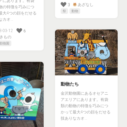
アにあります。有袋
あざなし
3
物の特徴を巧みにつ
祭
動物
最大4つの顔をだせる
カオ...
-03-12
6
きもの.
動物園
動物たち
金沢動物園にあるオセアニ
アエリアにあります。有袋
類の動物の特徴を巧みにつ
かって最大4つの顔をだせる
技ありなカオ...