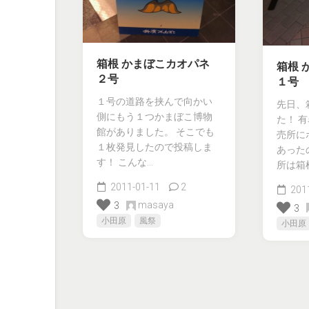
箱根 かまぼこカオパネ
箱根 
２号
１号
１号の道路を挟んで向かい
先日、
側にもう１つかまぼこ博物
た！ 
館がありました。 そこでも
売所に
１枚発見したので投稿しま
あった
す！ こんな...
所は箱根.
2011-01-11
2
2011
masaya
3
3
小田原
風祭
小田原