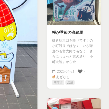
桜が季節の流鏑馬
鎌倉駅東口を降りてすぐの
小町通りではなく、いざ鎌
倉の若宮大路でもなく、さ
らにちょっと東の通り「小
町大路」から金...
2025-01-21
4
あざなし
商店街
店舗