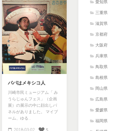
愛知県
三重県
滋賀県
京都府
大阪府
兵庫県
鳥取県
島根県
パパはメキシコ人
岡山県
川崎市民ミュージアム「 み
うらじゅんフェス」（企画
広島県
展）の展示の中に顔出しパ
愛媛県
ネルがありました。 マイブ
ーム、ゆる...
福岡県
2018-03-02
5