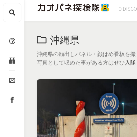
Skip
TO DISC
to
content
沖縄県
沖縄県の顔出しパネル・顔はめ看板を撮
写真として収めた事がある方はぜひ
入隊