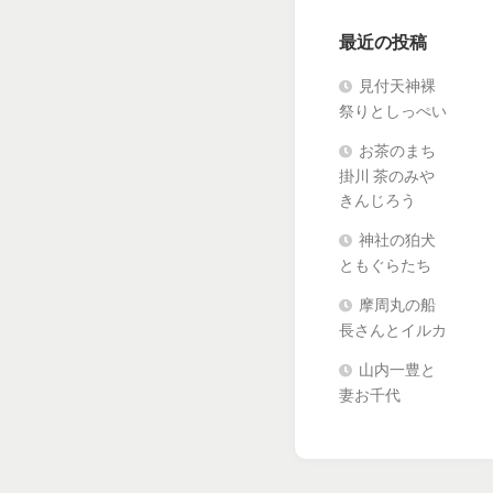
最近の投稿
見付天神裸
祭りとしっぺい
お茶のまち
掛川 茶のみや
きんじろう
神社の狛犬
ともぐらたち
摩周丸の船
長さんとイルカ
山内一豊と
妻お千代