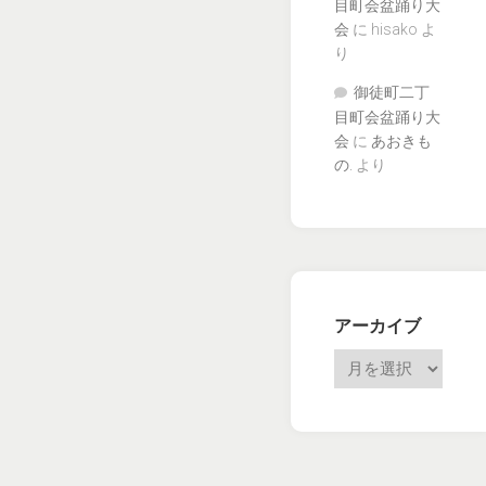
目町会盆踊り大
会
に
hisako
よ
り
御徒町二丁
目町会盆踊り大
会
に
あおきも
の.
より
アーカイブ