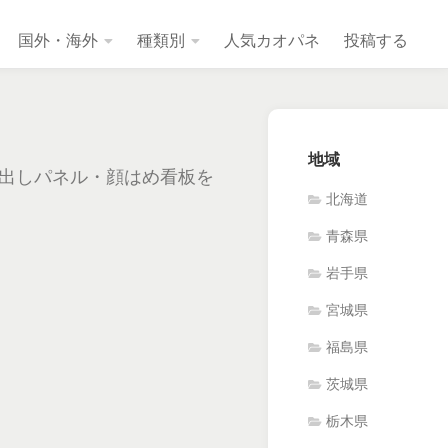
国外・海外
種類別
人気カオパネ
投稿する
地域
出しパネル・顔はめ看板を
北海道
青森県
岩手県
宮城県
福島県
茨城県
栃木県