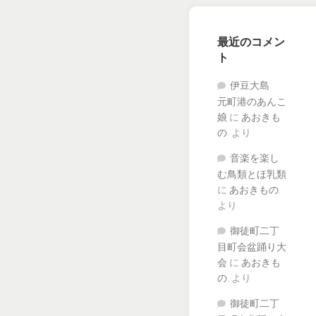
最近のコメン
ト
伊豆大島
元町港のあんこ
娘
に
あおきも
の.
より
音楽を楽し
む鳥類とほ乳類
に
あおきもの.
より
御徒町二丁
目町会盆踊り大
会
に
あおきも
の.
より
御徒町二丁