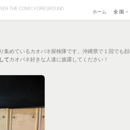
OVER THE COMIC FOREGROUND
ホーム
全 国
り集めているカオパネ探検隊です。沖縄県で１回でも顔
して
カオパネ好きな人達に披露してください！