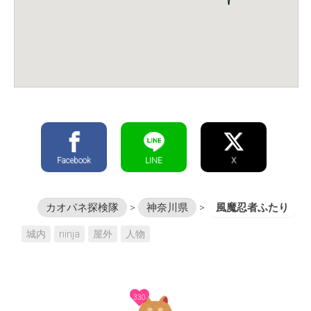
Facebook
LINE
X
カオパネ探検隊
>
神奈川県
>
風魔忍者ふたり
城内
ninja
屋外
人物
330