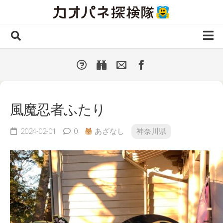
Skip
to
content
ホーム
全 国
▼
国外・海外
▼
風魔忍者ふたり
種類別
▼
人気カオパネ
2024-02-01
0
あざなし
神奈川県
投稿する