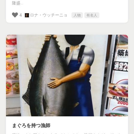
隆盛...
ロナ・ウッチーニョ
4
人物
有名人
まぐろを持つ漁師