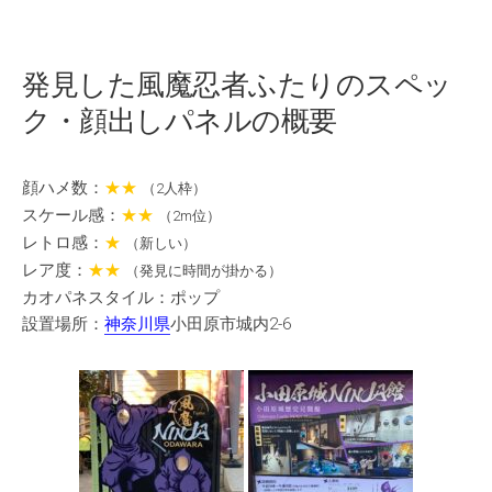
発見した風魔忍者ふたりのスペッ
ク・顔出しパネルの概要
顔ハメ数：
★★
（2人枠）
スケール感：
★★
（2m位）
レトロ感：
★
（新しい）
レア度：
★★
（発見に時間が掛かる）
カオパネスタイル：ポップ
設置場所：
神奈川県
小田原市城内2-6