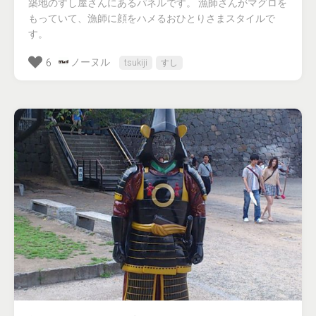
築地のすし屋さんにあるパネルです。 漁師さんがマグロを
もっていて、漁師に顔をハメるおひとりさまスタイルで
す。
ノーヌル
6
tsukiji
すし