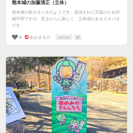
熊本城の加藤清正（立体）
熊本城の新カオパネのようです。提供された写真のため詳
細不明ですが、見るからに新しく、立体感があるカオパネ
です。...
あおきもの.
8
samurai
城