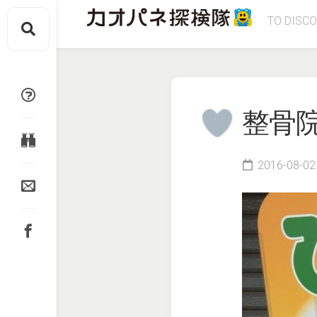
Skip
TO DISC
to
content
整骨
2016-08-02