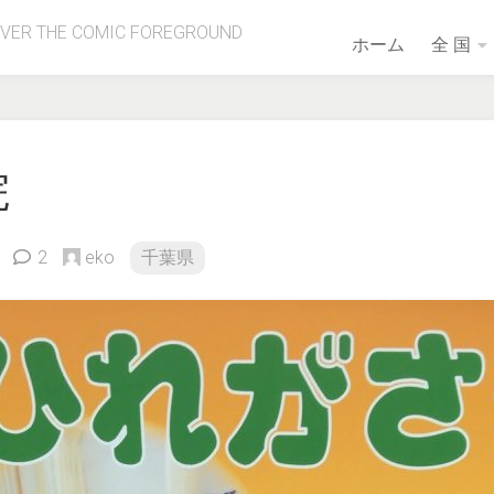
OVER THE COMIC FOREGROUND
ホーム
全 国
院
2
eko
千葉県