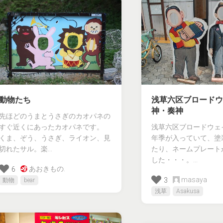
動物たち
浅草六区ブロードウ
神・奏神
先ほどのうまとうさぎのカオパネの
すぐ近くにあったカオパネです。
浅草六区ブロードウェ
くま、ぞう、うさぎ、ライオン、見
年季が入っていて、塗
切れたサル。楽...
たり、ネームプレート
した・・・。...
あおきもの.
6
masaya
3
動物
bear
浅草
Asakusa