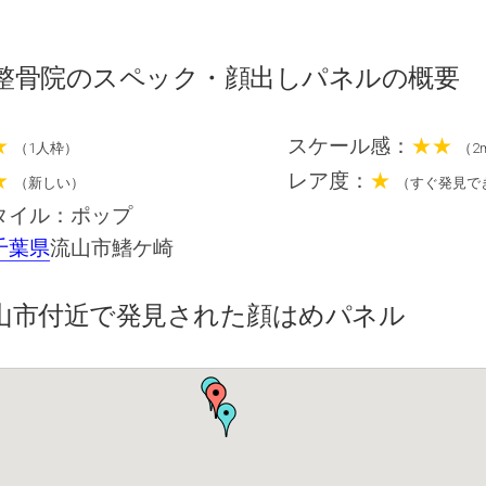
整骨院のスペック・顔出しパネルの概要
★
スケール感：
★★
（1人枠）
（2
★
レア度：
★
（新しい）
（すぐ発見で
タイル：ポップ
千葉県
流山市鰭ケ崎
山市付近で発見された顔はめパネル