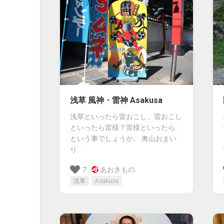
浅草 風神・雷神 Asakusa
浅草といったら雷おこし。雷おこし
といったら雷様？雷様といったら…
という事でしょうか。 奥山おまい
り...
あおきもの.
7
浅草
Asakusa