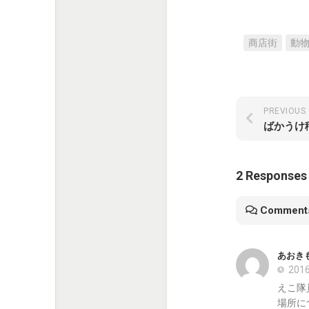
商店街
動
PREVIOUS
ばかうけ
2 Responses
Comment
あおきも
2016
えこ隊
場所に