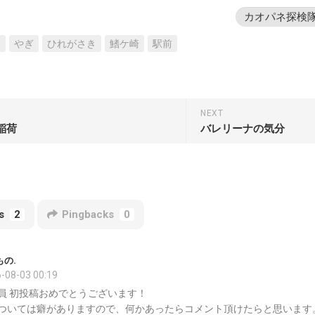
カオパネ探検
物
やぎ
ひれがさき
鰭ケ崎
駅前
NEXT
稲荷
バレリーナの気分
s
2
Pingbacks
0
の.
-08-03 00:19
員 初投稿おめでとうございます！
ついては癖がありますので、何かあったらコメント頂けたらと思います