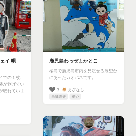
ェイ 唄
鹿児島わっぜよかとこ
桜島で鹿児島市内を見渡せる展望台
イでの１枚。
にあったカオパネです。
装が剥げてい
あざなし
3
が取れていま
西郷隆盛
篤姫