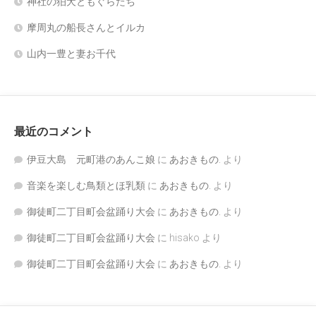
神社の狛犬ともぐらたち
摩周丸の船長さんとイルカ
山内一豊と妻お千代
最近のコメント
伊豆大島 元町港のあんこ娘
に
あおきもの.
より
音楽を楽しむ鳥類とほ乳類
に
あおきもの.
より
御徒町二丁目町会盆踊り大会
に
あおきもの.
より
御徒町二丁目町会盆踊り大会
に
hisako
より
御徒町二丁目町会盆踊り大会
に
あおきもの.
より