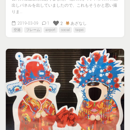
出しパネルを出していましたので、これもそうかと思い撮
りま...
2019-03-09
1
あざなし
2
空港
フレーム
airport
social
taipei