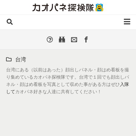
Skip
to
content
ホーム
全 国
▼
国外・海外
▼
台湾
種類別
▼
台湾にある（以前はあった）顔出しパネル・顔はめ看板を撮
り集めているカオパネ探検隊です。台湾で１回でも顔出しパ
人気カオパネ
ネル・顔はめ看板を写真として収めた事がある方はぜひ
入隊
投稿する
して
カオパネ好きな人達に共有してください！