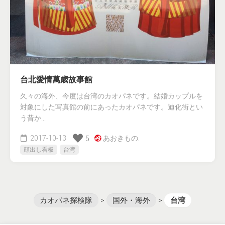
台北愛情萬歳故事館
久々の海外、今度は台湾のカオパネです。結婚カップルを
対象にした写真館の前にあったカオパネです。迪化街とい
う昔か...
2017-10-13
あおきもの.
5
顔出し看板
台湾
カオパネ探検隊
>
国外・海外
>
台湾