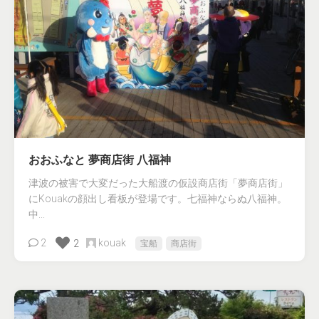
おおふなと 夢商店街 八福神
津波の被害で大変だった大船渡の仮設商店街「夢商店街」
にKouakの顔出し看板が登場です。七福神ならぬ八福神。
中...
2
kouak
2
宝船
商店街