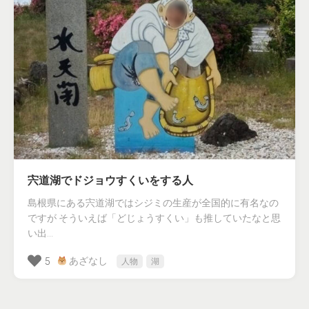
宍道湖でドジョウすくいをする人
島根県にある宍道湖ではシジミの生産が全国的に有名なの
ですが そういえば「どじょうすくい」も推していたなと思
い出...
あざなし
5
人物
湖