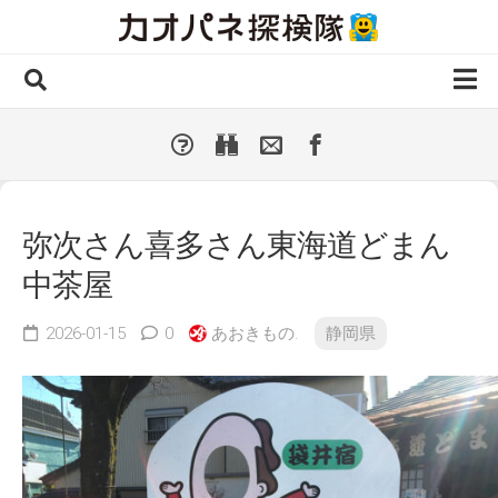
Skip
to
content
ホーム
全 国
▼
国外・海外
▼
弥次さん喜多さん東海道どまん
種類別
▼
中茶屋
人気カオパネ
投稿する
2026-01-15
0
あおきもの.
静岡県