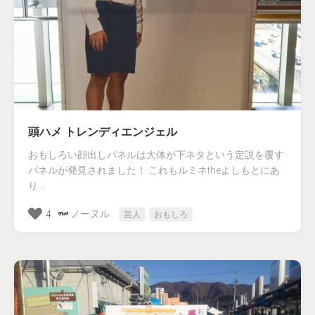
頭ハメ トレンディエンジェル
おもしろい顔出しパネルは大体が下ネタという定説を覆す
パネルが発見されました！ これもルミネtheよしもとにあ
り...
ノーヌル
4
芸人
おもしろ