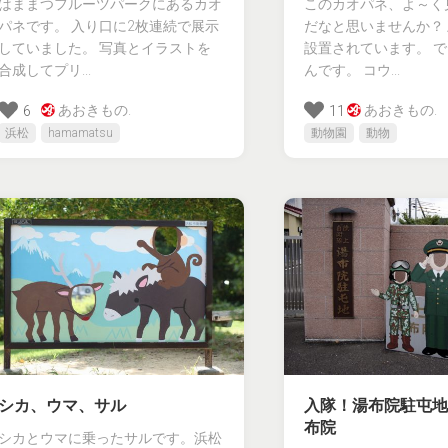
はままつフルーツパークにあるカオ
このカオパネ、よ～く
パネです。 入り口に2枚連続で展示
だなと思いませんか？
していました。 写真とイラストを
設置されています。 
合成してプリ...
んです。 コウ...
あおきもの.
あおきもの.
6
11
浜松
hamamatsu
動物園
動物
シカ、ウマ、サル
入隊！湯布院駐屯地 
布院
シカとウマに乗ったサルです。浜松