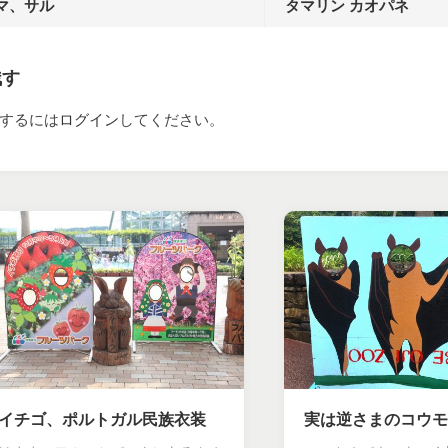
マ、サル
タマリン カオパネ
残す
するには
ログイン
してください。
イチゴ、ポルトガル民族衣装
実は逆さまのコウモ