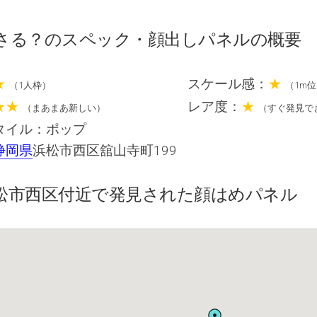
さる？のスペック・顔出しパネルの概要
★
スケール感：
★
（1人枠）
（1m
★★
レア度：
★
（まあまあ新しい）
（すぐ発見で
タイル：ポップ
静岡県
浜松市西区舘山寺町199
松市西区付近で発見された顔はめパネル