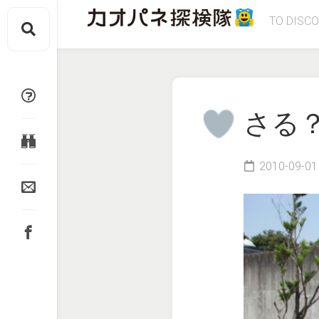
Skip
TO DISC
to
content
さる
2010-09-01