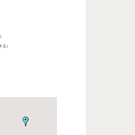
位）
きる）