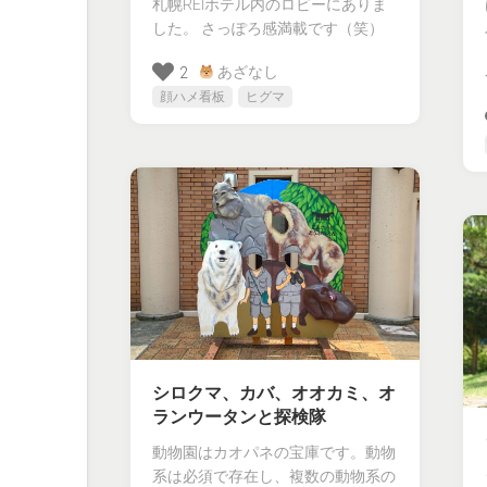
札幌REIホテル内のロビーにありま
した。 さっぽろ感満載です（笑）
あざなし
2
顔ハメ看板
ヒグマ
シロクマ、カバ、オオカミ、オ
ランウータンと探検隊
動物園はカオパネの宝庫です。動物
系は必須で存在し、複数の動物系の