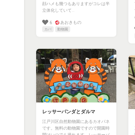
顔ハメも幾つもありますがコレは半
立体化していて...
あおきもの.
6
カバ
動物園
レッサーパンダとダルマ
江戸川区自然動物園にあるカオパネ
です。無料の動物園ですので開園時
間はいつでも撮れます。レッサーパ