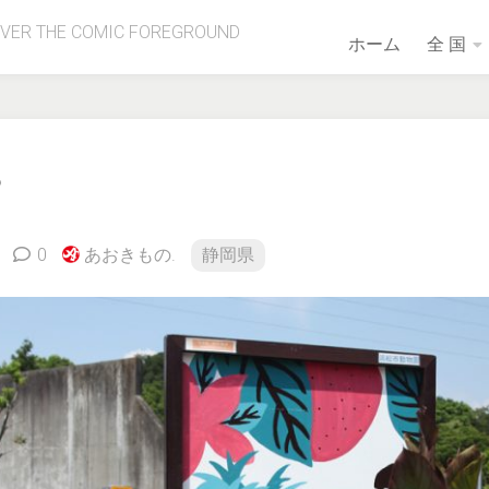
OVER THE COMIC FOREGROUND
ホーム
全 国
？
0
あおきもの.
静岡県