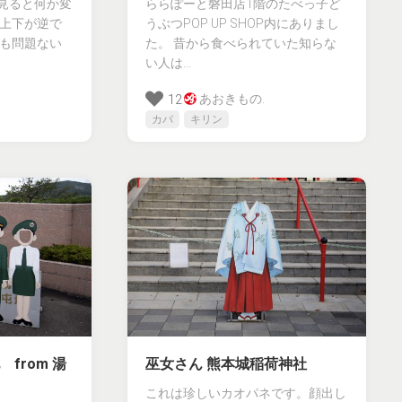
見ると何か変
ららぽーと磐田店1階のたべっ子ど
 上下が逆で
うぶつPOP UP SHOP内にありまし
でも問題ない
た。 昔から食べられていた知らな
い人は...
あおきもの.
12
カバ
キリン
from 湯
巫女さん 熊本城稲荷神社
これは珍しいカオパネです。顔出し