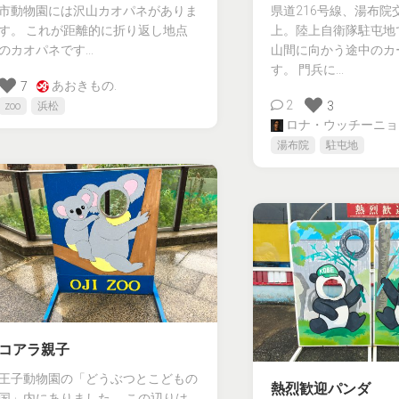
市動物園には沢山カオパネがありま
県道216号線、湯布院
す。 これが距離的に折り返し地点
上。陸上自衛隊駐屯地
のカオパネです...
山間に向かう途中のカ
す。 門兵に...
あおきもの.
7
2
3
zoo
浜松
ロナ・ウッチーニョ
湯布院
駐屯地
コアラ親子
王子動物園の「どうぶつとこどもの
熱烈歓迎パンダ
国」内にありました。 この辺りは