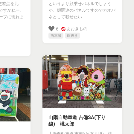
交差点を北
というより顔乗せパネルでしょう
ですかねー。
か。顔関連のパネルですのでカオパ
ーブに現れま
ネとして載せたい...
あおきもの.
6
熊本城
顔抜き
山陽自動車道 吉備SA(下り
線) 桃太郎
山陽自動車道 吉備SA(下り線) 桃