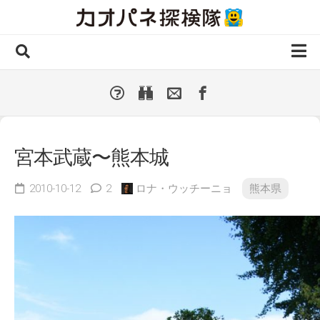
Skip
to
content
ホーム
全 国
▼
国外・海外
▼
宮本武蔵〜熊本城
種類別
▼
人気カオパネ
2010-10-12
2
ロナ・ウッチーニョ
熊本県
投稿する