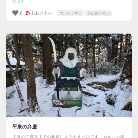
ります...
あおきもの.
6
ウルトラマン
顔はめパネル
平泉の弁慶
平泉の中尊寺までの参道にあるカオパネです。カオパネ業