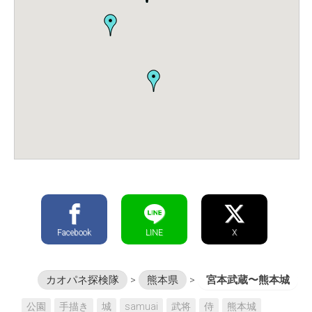
Facebook
LINE
X
カオパネ探検隊
>
熊本県
>
宮本武蔵〜熊本城
公園
手描き
城
samuai
武将
侍
熊本城