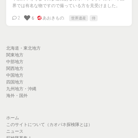
界では有名な物ですので撮っている方を見受けました。
2
あおきもの.
6
世界遺産
侍
北海道・東北地方
関東地方
中部地方
関西地方
中国地方
四国地方
九州地方・沖縄
海外・国外
ホーム
このサイトについて（カオパネ探検隊とは）
ニュース
探検隊募集！