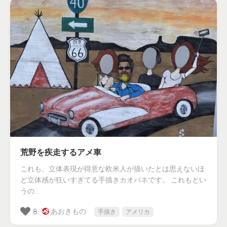
荒野を疾走するアメ車
これも、立体表現が得意な欧米人が描いたとは思えないほ
ど立体感が狂いすぎてる手描きカオパネです。 これもとい
うの...
あおきもの.
8
手描き
アメリカ