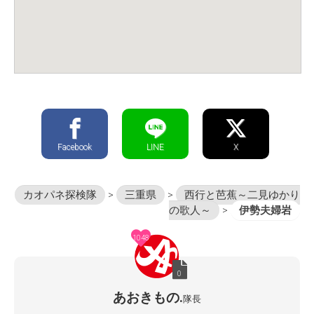
Facebook
LINE
X
カオパネ探検隊
>
三重県
>
西行と芭蕉～二見ゆかり
の歌人～
>
伊勢夫婦岩
1048
0
あおきもの.
隊長