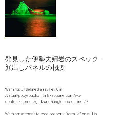
発見した伊勢夫婦岩のスペック・
顔出しパネルの概要
Warning
: Undefined array key 0 in
/virtual/popy/public_html/kaopane.com/wp-
content/themes/gridzone/single.php
on line
79
Warning
: Attempt to read property "term_id" on null in