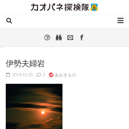
Skip
to
content
ホーム
全 国
▼
国外・海外
▼
伊勢夫婦岩
種類別
▼
2019-10-23
0
あおきもの.
人気カオパネ
投稿する