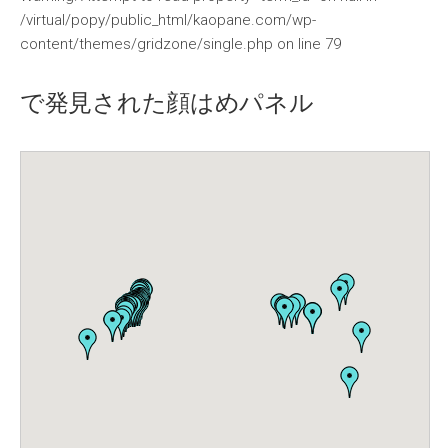
/virtual/popy/public_html/kaopane.com/wp-
content/themes/gridzone/single.php
on line
79
で発見された顔はめパネル