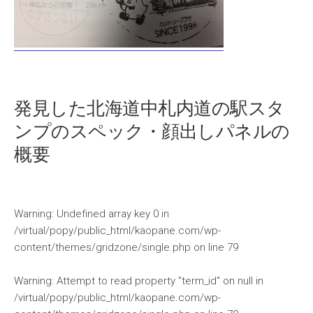
発見した北海道中札内道の駅スタ
ンプのスペック・顔出しパネルの
概要
Warning
: Undefined array key 0 in
/virtual/popy/public_html/kaopane.com/wp-
content/themes/gridzone/single.php
on line
79
Warning
: Attempt to read property "term_id" on null in
/virtual/popy/public_html/kaopane.com/wp-