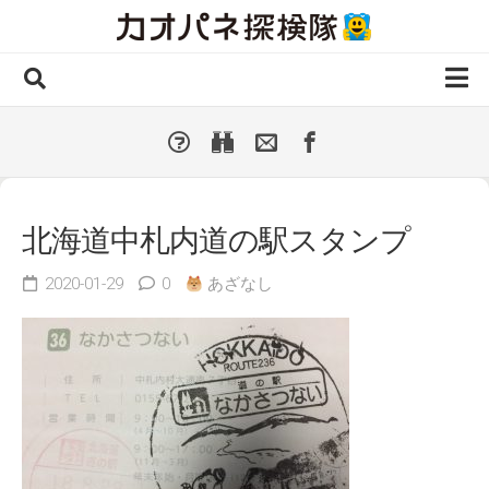
Skip
to
content
ホーム
全 国
▼
国外・海外
▼
北海道中札内道の駅スタンプ
種類別
▼
2020-01-29
0
あざなし
人気カオパネ
投稿する