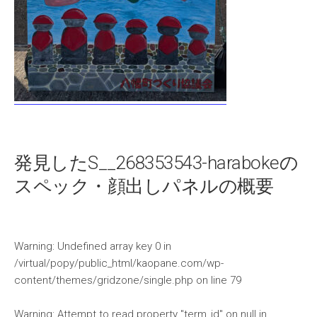
発見したS__268353543-harabokeの
スペック・顔出しパネルの概要
Warning
: Undefined array key 0 in
/virtual/popy/public_html/kaopane.com/wp-
content/themes/gridzone/single.php
on line
79
Warning
: Attempt to read property "term_id" on null in