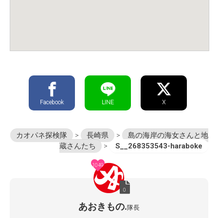
Facebook
LINE
X
カオパネ探検隊
>
長崎県
>
島の海岸の海女さんと地
蔵さんたち
>
S__268353543-haraboke
1049
0
あおきもの.
隊長