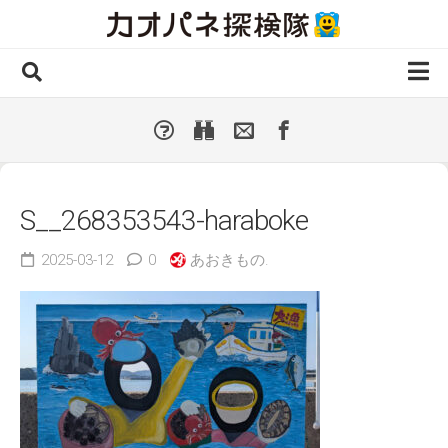
Skip
to
content
ホーム
全 国
▼
国外・海外
▼
S__268353543-haraboke
種類別
▼
2025-03-12
0
あおきもの.
人気カオパネ
投稿する