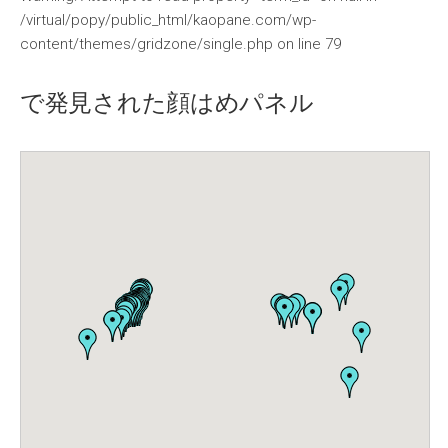
/virtual/popy/public_html/kaopane.com/wp-
content/themes/gridzone/single.php
on line
79
で発見された顔はめパネル