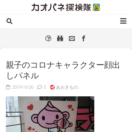
Skip
to
content
ホーム
全 国
▼
国外・海外
▼
親子のコロナキャラクター顔出
種類別
▼
しパネル
人気カオパネ
2019-10-26
0
あおきもの.
投稿する