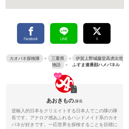
Facebook
LINE
X
カオパネ探検隊
>
三重県
>
伊賀上野城藤堂高虎出世
物語
>
ふすま連番顔ハメパネル
1048
0
あおきもの.
隊長
逆輸入的日本をクリエイトする日本人でこの隊の隊
長です。アナログ感あふれるハンドメイド系のカオ
パネが好きです。一応世界を探検することを目標に