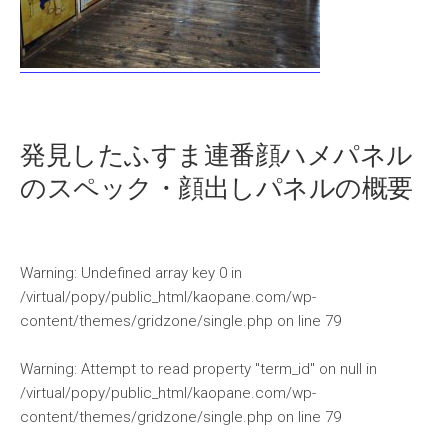
発見したふすま連番顔ハメパネル
のスペック・顔出しパネルの概要
Warning
: Undefined array key 0 in
/virtual/popy/public_html/kaopane.com/wp-
content/themes/gridzone/single.php
on line
79
Warning
: Attempt to read property "term_id" on null in
/virtual/popy/public_html/kaopane.com/wp-
content/themes/gridzone/single.php
on line
79