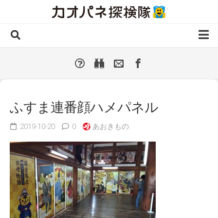
Skip
to
content
ホーム
全 国
▼
国外・海外
▼
ふすま連番顔ハメパネル
種類別
▼
2019-10-20
0
あおきもの.
人気カオパネ
投稿する