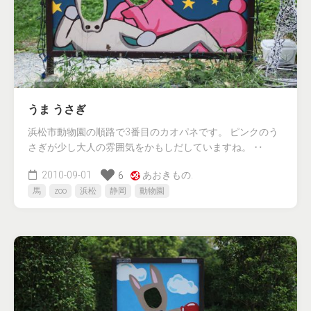
うま うさぎ
浜松市動物園の順路で3番目のカオパネです。 ピンクのう
さぎが少し大人の雰囲気をかもしだしていますね。 ‥
2010-09-01
あおきもの.
6
馬
zoo
浜松
静岡
動物園