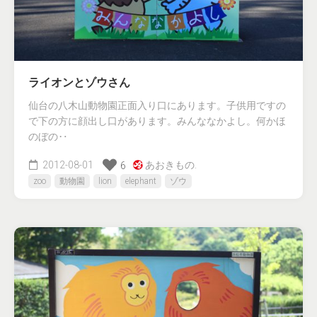
ライオンとゾウさん
仙台の八木山動物園正面入り口にあります。子供用ですの
で下の方に顔出し口があります。みんななかよし。何かほ
のぼの‥
2012-08-01
あおきもの.
6
zoo
動物園
lion
elephant
ゾウ