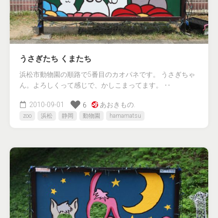
うさぎたち くまたち
浜松市動物園の順路で5番目のカオパネです。 うさぎちゃ
ん。よろしくって感じで、かしこまってます。 ‥
2010-09-01
あおきもの.
6
zoo
浜松
静岡
動物園
hamamatsu