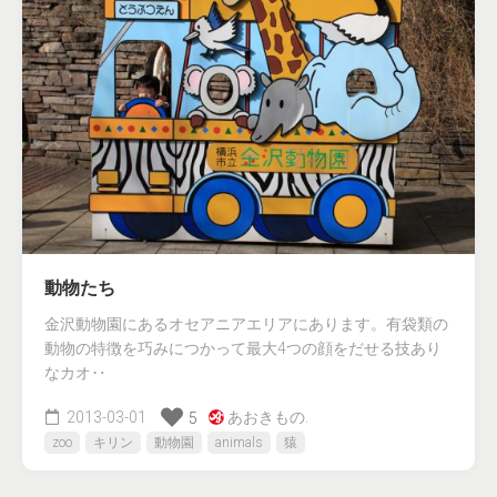
動物たち
金沢動物園にあるオセアニアエリアにあります。有袋類の
動物の特徴を巧みにつかって最大4つの顔をだせる技あり
なカオ‥
2013-03-01
あおきもの.
5
zoo
キリン
動物園
animals
猿