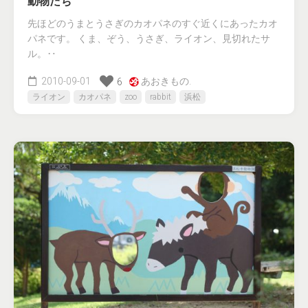
動物たち
先ほどのうまとうさぎのカオパネのすぐ近くにあったカオ
パネです。 くま、ぞう、うさぎ、ライオン、見切れたサ
ル。‥
2010-09-01
あおきもの.
6
ライオン
カオパネ
zoo
rabbit
浜松