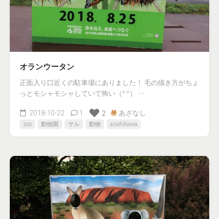
オランウータン
正面入り口近くの駐車場にありました！ 毛の描き方がちょ
っとモシャモシャしていて怖い（^ ^） ‥
2018-10-22
1
あざなし
2
zoo
動物園
サル
動物
asahikawa