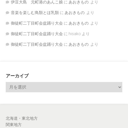
伊豆大島 元町港のあんこ娘
に
あおきもの.
より
音楽を楽しむ鳥類とほ乳類
に
あおきもの.
より
御徒町二丁目町会盆踊り大会
に
あおきもの.
より
御徒町二丁目町会盆踊り大会
に
hisako
より
御徒町二丁目町会盆踊り大会
に
あおきもの.
より
アーカイブ
北海道・東北地方
関東地方