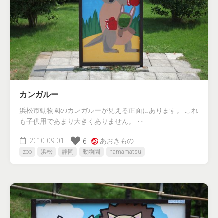
カンガルー
浜松市動物園のカンガルーが見える正面にあります。 これ
も子供用であまり大きくありません。 ‥
2010-09-01
あおきもの.
6
zoo
浜松
静岡
動物園
hamamatsu