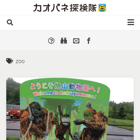
Skip
to
content
ホーム
全 国
▼
国外・海外
▼
zoo
種類別
▼
人気カオパネ
投稿する