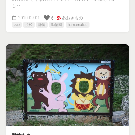
し‥
2010-09-01
あおきもの.
6
zoo
浜松
静岡
動物園
hamamatsu