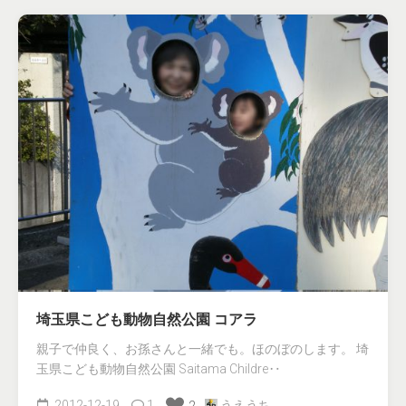
埼玉県こども動物自然公園 コアラ
親子で仲良く、お孫さんと一緒でも。ほのぼのします。 埼
玉県こども動物自然公園 Saitama Childre‥
2012-12-19
1
うえうち