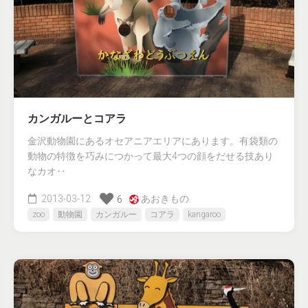
カンガルーとコアラ
金沢動物園にあるオセアニアエリアにあります。有袋類の
動物の特徴を巧みにつかって最大4つの顔をだせる技あり
なカオ‥
2013-03-12
あおきもの.
6
zoo
動物園
カンガルー
コアラ
kangaroo