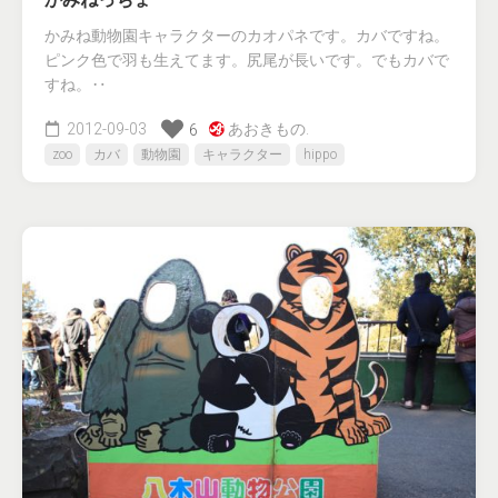
かみね動物園キャラクターのカオパネです。カバですね。
ピンク色で羽も生えてます。尻尾が長いです。でもカバで
すね。‥
2012-09-03
あおきもの.
6
zoo
カバ
動物園
キャラクター
hippo