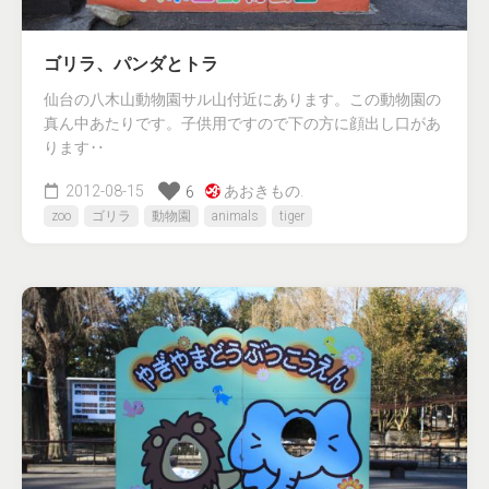
ゴリラ、パンダとトラ
仙台の八木山動物園サル山付近にあります。この動物園の
真ん中あたりです。子供用ですので下の方に顔出し口があ
ります‥
2012-08-15
あおきもの.
6
zoo
ゴリラ
動物園
animals
tiger