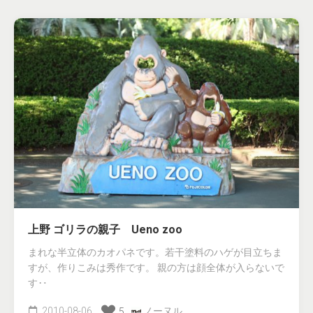
上野 ゴリラの親子 Ueno zoo
まれな半立体のカオパネです。若干塗料のハゲが目立ちま
すが、作りこみは秀作です。 親の方は顔全体が入らないで
す‥
2010-08-06
ノーヌル
5