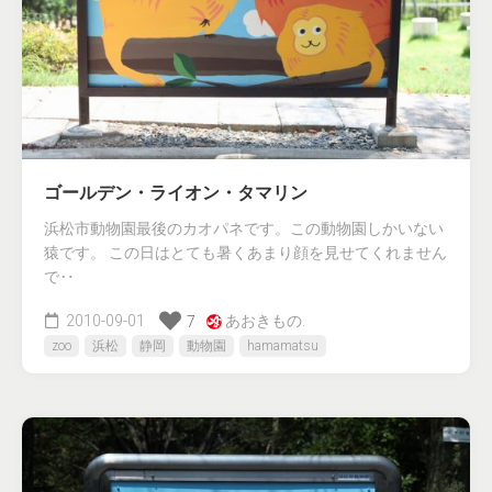
ゴールデン・ライオン・タマリン
浜松市動物園最後のカオパネです。この動物園しかいない
猿です。 この日はとても暑くあまり顔を見せてくれません
で‥
2010-09-01
あおきもの.
7
zoo
浜松
静岡
動物園
hamamatsu