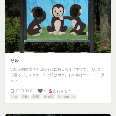
サル
浜松市動物園サル山のそばにあるカオパネです。 3人によ
る漫才でしょうか。左の猿はボケ。右の猿はツッコミ。真
ん‥
2010-09-01
あおきもの.
5
zoo
浜松
静岡
動物園
hamamatsu