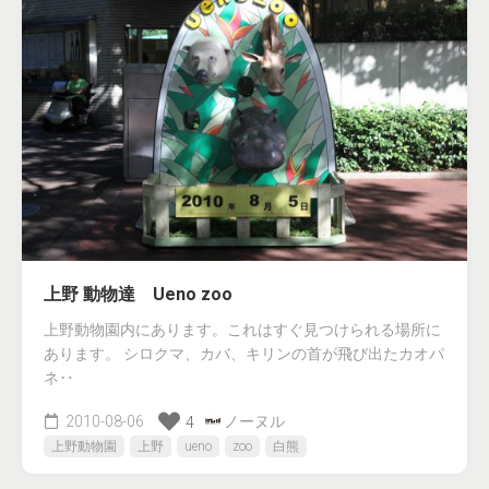
上野 動物達 Ueno zoo
上野動物園内にあります。これはすぐ見つけられる場所に
あります。 シロクマ、カバ、キリンの首が飛び出たカオパ
ネ‥
2010-08-06
ノーヌル
4
上野動物園
上野
ueno
zoo
白熊