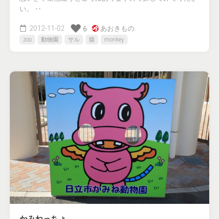
い。 ‥
2012-11-02
あおきもの.
6
zoo
動物園
サル
猿
monkey
かみねっちょ