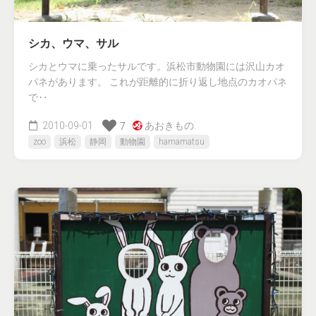
シカ、ウマ、サル
シカとウマに乗ったサルです。浜松市動物園には沢山カオ
パネがあります。 これが距離的に折り返し地点のカオパネ
で‥
2010-09-01
あおきもの.
7
zoo
浜松
静岡
動物園
hamamatsu