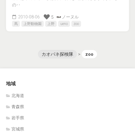
の‥
2010-08-06
ノーヌル
5
馬
上野動物園
上野
ueno
zoo
カオパネ探検隊
>
zoo
地域
北海道
青森県
岩手県
宮城県