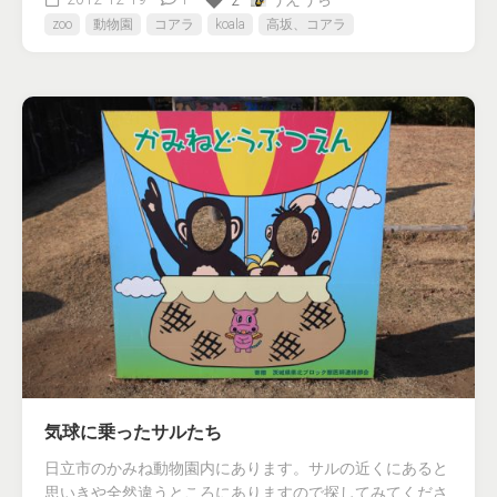
2
zoo
動物園
コアラ
koala
高坂、コアラ
気球に乗ったサルたち
日立市のかみね動物園内にあります。サルの近くにあると
思いきや全然違うところにありますので探してみてくださ