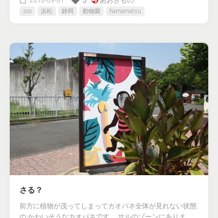
5
zoo
浜松
静岡
動物園
hamamatsu
さる？
前方に植物が茂ってしまってカオパネ全体が見れない状態
の かわいそうなカオパネです。 サルのゾーンにありま