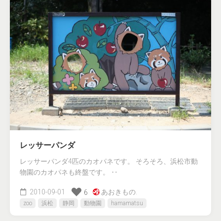
レッサーパンダ
レッサーパンダ4匹のカオパネです。 そろそろ、浜松市動
物園のカオパネも終盤です。 ‥
2010-09-01
あおきもの.
6
zoo
浜松
静岡
動物園
hamamatsu