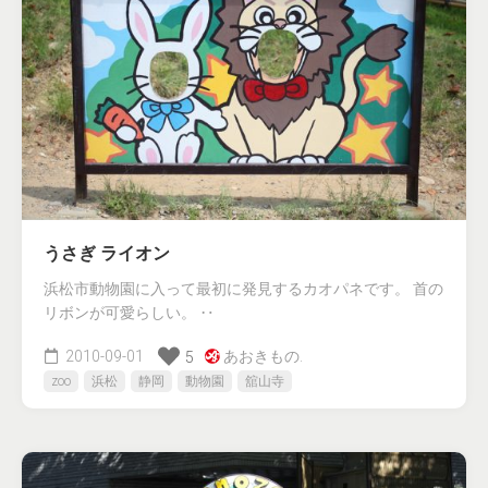
うさぎ ライオン
浜松市動物園に入って最初に発見するカオパネです。 首の
リボンが可愛らしい。 ‥
2010-09-01
あおきもの.
5
zoo
浜松
静岡
動物園
舘山寺