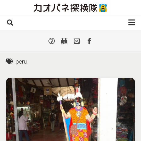
Skip
to
content
ホーム
全 国
▼
国外・海外
▼
peru
種類別
▼
人気カオパネ
投稿する