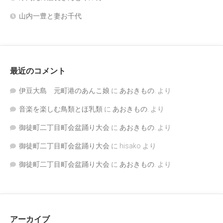
山内一豊と妻お千代
最近のコメント
伊豆大島 元町港のあんこ娘
に
あおきもの.
より
音楽を楽しむ鳥類とほ乳類
に
あおきもの.
より
御徒町二丁目町会盆踊り大会
に
あおきもの.
より
御徒町二丁目町会盆踊り大会
に
hisako
より
御徒町二丁目町会盆踊り大会
に
あおきもの.
より
アーカイブ