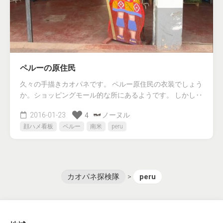
ペルーの原住民
久々の手描きカオパネです。 ペルー原住民の衣装でしょう
か。ショッピングモール的な所にあるようです。 しかし‥
2016-01-23
ノーヌル
4
顔ハメ看板
ペルー
南米
peru
カオパネ探検隊
>
peru