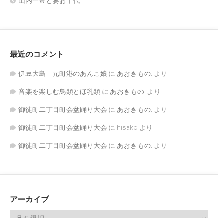
山内一豊と妻お千代
最近のコメント
伊豆大島 元町港のあんこ娘
に
あおきもの.
より
音楽を楽しむ鳥類とほ乳類
に
あおきもの.
より
御徒町二丁目町会盆踊り大会
に
あおきもの.
より
御徒町二丁目町会盆踊り大会
に
hisako
より
御徒町二丁目町会盆踊り大会
に
あおきもの.
より
アーカイブ