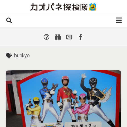
Skip
to
content
ホーム
全 国
▼
国外・海外
▼
bunkyo
種類別
▼
人気カオパネ
投稿する