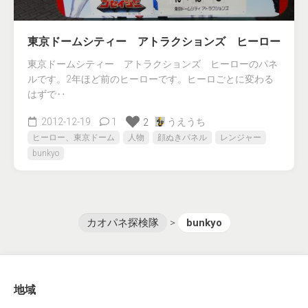
東京ドームシティー アトラクションズ ヒーロー
東京ドームシティー アトラクションズ ヒーローのパネ
ルです。2年ほど前のヒーローです。ヒーロごとに変わる
はずで‥
2012-12-19
1
うえうち
2
ヒーロー、東京ドーム
人物
顔ぬきパネル
レンジャー
bunkyo
カオパネ探検隊
>
bunkyo
地域