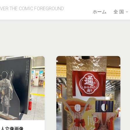
OVER THE COMIC FOREGROUND
ホーム
全 国
上人立像画像