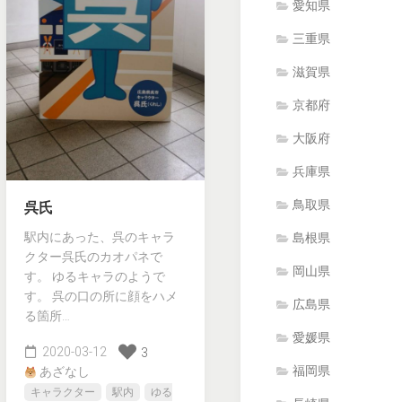
愛知県
三重県
滋賀県
京都府
大阪府
兵庫県
鳥取県
呉氏
駅内にあった、呉のキャラ
島根県
クター呉氏のカオパネで
岡山県
す。 ゆるキャラのようで
す。 呉の口の所に顔をハメ
広島県
る箇所…
愛媛県
2020-03-12
3
福岡県
あざなし
キャラクター
駅内
ゆる