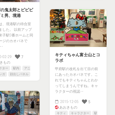
ゲの鬼太郎とビビビ
ズミ男、境港
は、境港駅の待合室
ました。 以前アップ
米子駅0番ホームと同
ージのカオパネで
待‥
キティちゃん富士山とコ
-02-29
7
ラボ
きもの.
クター
駅内
アニ
甲府駅の改札を出て目の前
にあったカオパネです。こ
ンガ
顔出しパネル
れでもキティちゃんとわか
ってしまうんですね。キャ
ラクターの視認‥
2015-12-05
5
あおきもの.
キティ
キャラクター
駅