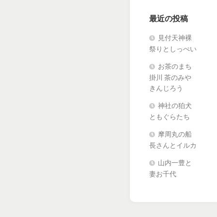
最近の投稿
見付天神裸
祭りとしっぺい
お茶のまち
掛川 茶のみや
きんじろう
神社の狛犬
ともぐらたち
摩周丸の船
長さんとイルカ
山内一豊と
妻お千代