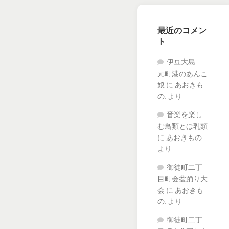
最近のコメン
ト
伊豆大島
元町港のあんこ
娘
に
あおきも
の.
より
音楽を楽し
む鳥類とほ乳類
に
あおきもの.
より
御徒町二丁
目町会盆踊り大
会
に
あおきも
の.
より
御徒町二丁