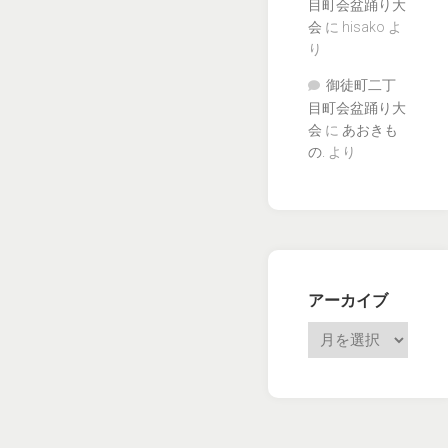
目町会盆踊り大
会
に
hisako
よ
り
御徒町二丁
目町会盆踊り大
会
に
あおきも
の.
より
アーカイブ