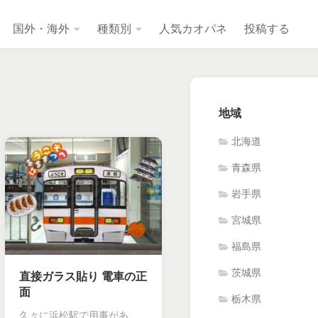
国外・海外
種類別
人気カオパネ
投稿する
地域
北海道
青森県
岩手県
宮城県
福島県
茨城県
直接ガラス貼り 電車の正
面
栃木県
久々に浜松駅で用事があ