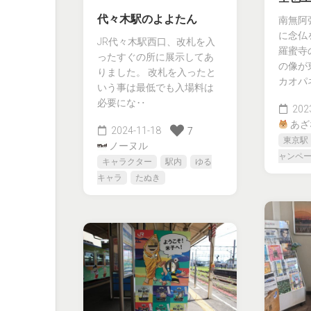
代々木駅のよよたん
南無阿
に念仏
JR代々木駅西口、改札を入
羅蜜寺
ったすぐの所に展示してあ
の像が
りました。 改札を入ったと
カオパ
いう事は最低でも入場料は
必要にな‥
2023
あざ
2024-11-18
7
東京駅
ノーヌル
ャンペ
キャラクター
駅内
ゆる
キャラ
たぬき