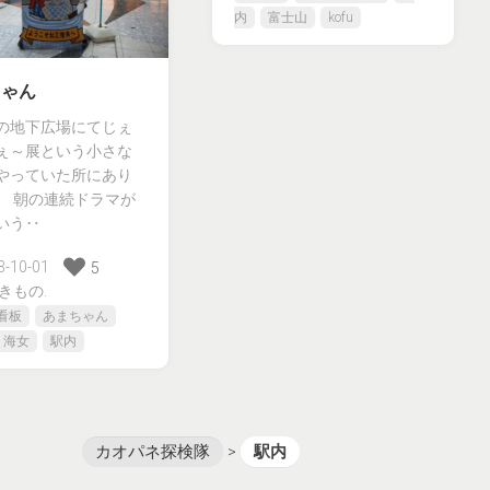
内
富士山
kofu
ちゃん
の地下広場にてじぇ
ぇ～展という小さな
やっていた所にあり
。 朝の連続ドラマが
いう‥
-10-01
5
きもの.
看板
あまちゃん
海女
駅内
カオパネ探検隊
>
駅内