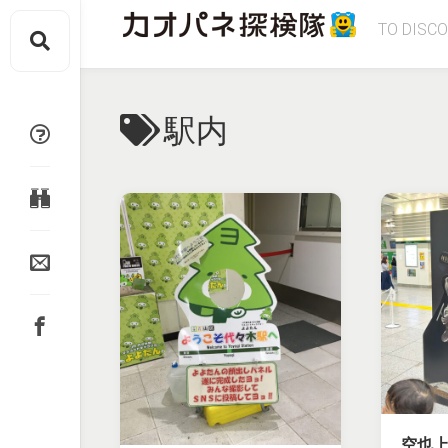
Skip
TO DISC
to
content
駅内
空也