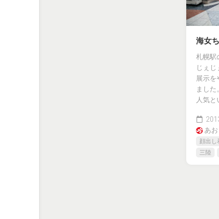
海女
札幌駅
じぇじ
展示を
ました
人気と
2013
あお
顔出し
三陸