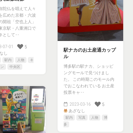
弥陀仏を唱えて人々
を広めた京都・六波
の開祖「空也上人」
東京駅・八重洲口で
ネとして‥
-07-01
5
駅ナカのお土産通カップ
なし
ル
駅内
人物
キ
博多駅の駅ナカ、ショッピ
ーン
中央区
ングモールで見つけまし
た。 この時期このモール内
でおこなわれている お土産
投票キャ‥
2023-03-16
5
あざなし
駅内
写真
人物
博
多