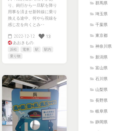
群馬県
り、鈍行から一旦駅を降り
用事を済ませ新幹線に乗り
埼玉県
換える途中、何やら視線を
感じ左を向くとみ‥
千葉県
東京都
2022-12-12
13
あおきもの.
神奈川県
浜松
電車
駅
駅内
乗り物
新潟県
富山県
石川県
山梨県
長野県
岐阜県
静岡県