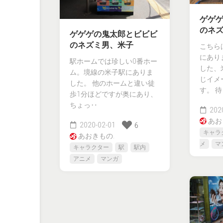
ゲゲ
のネ
ゲゲゲの鬼太郎とビビビ
のネズミ男、米子
こちら
にあり
駅ホームでは珍しい0番ホー
した、
ム。境線の米子駅にありま
じイメ
した。 他のホームと違い徒
す。 
歩1分ほどですが奥にあり、
ちょっ‥
2020
あお
2020-02-01
6
キャラ
あおきもの.
メ
マ
キャラクター
駅
駅内
アニメ
マンガ