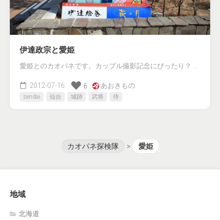
伊達政宗と愛姫
愛姫とのカオパネです。カップル撮影記念にぴったり？ …
2012-07-16
あおきもの.
6
sendai
仙台
城跡
武将
侍
カオパネ探検隊
>
愛姫
地域
北海道