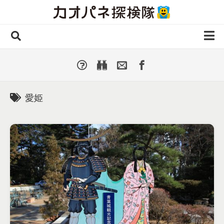
Skip
to
content
ホーム
全 国
▼
国外・海外
▼
愛姫
種類別
▼
人気カオパネ
投稿する