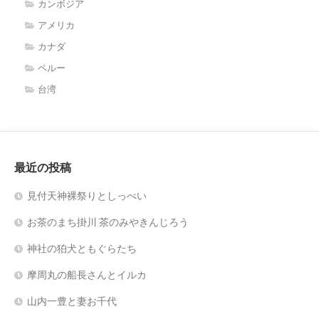
カンボジア
アメリカ
カナダ
ペルー
台湾
最近の投稿
見付天神裸祭りとしっぺい
お茶のまち掛川 茶のみやきんじろう
神社の狛犬ともぐらたち
摩周丸の船長さんとイルカ
山内一豊と妻お千代