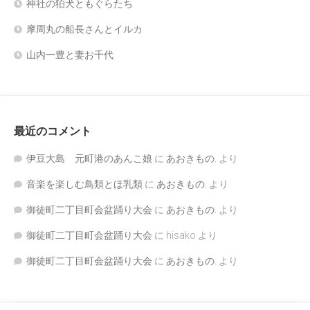
神社の狛犬ともぐらたち
摩周丸の船長さんとイルカ
山内一豊と妻お千代
最近のコメント
伊豆大島 元町港のあんこ娘
に
あおきもの.
より
音楽を楽しむ鳥類とほ乳類
に
あおきもの.
より
御徒町二丁目町会盆踊り大会
に
あおきもの.
より
御徒町二丁目町会盆踊り大会
に
hisako
より
御徒町二丁目町会盆踊り大会
に
あおきもの.
より