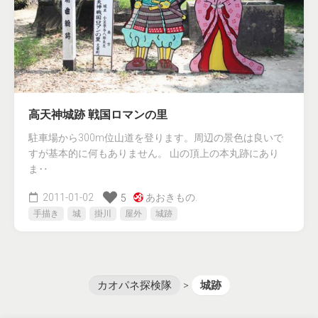
高天神城跡 戦国ロマンの里
駐車場から300m位山道を登ります。周辺の景色は良いで
すが基本的に何もありません。 山の頂上の本丸跡にあり
ま‥
2011-01-02
あおきもの.
5
手描き
城
掛川
屋外
城跡
カオパネ探検隊
>
城跡