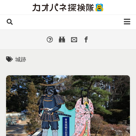
Skip
to
content
ホーム
全 国
▼
国外・海外
▼
城跡
種類別
▼
人気カオパネ
投稿する