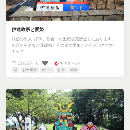
伊達政宗と愛姫
城跡の出入り口8、飲食・お土産販売所近くにあります。
仙台で有名な伊達政宗とその妻の愛姫とのカオパネです。
カップ…
2012-07-16
あおきもの.
6
城
お土産屋
sendai
仙台
城跡