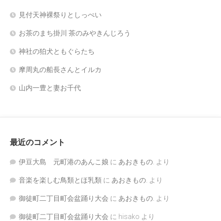
見付天神裸祭りとしっぺい
お茶のまち掛川 茶のみやきんじろう
神社の狛犬ともぐらたち
摩周丸の船長さんとイルカ
山内一豊と妻お千代
最近のコメント
伊豆大島 元町港のあんこ娘
に
あおきもの.
より
音楽を楽しむ鳥類とほ乳類
に
あおきもの.
より
御徒町二丁目町会盆踊り大会
に
あおきもの.
より
御徒町二丁目町会盆踊り大会
に
hisako
より