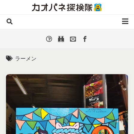
Skip
to
content
ホーム
全 国
▼
国外・海外
▼
ラーメン
種類別
▼
人気カオパネ
投稿する