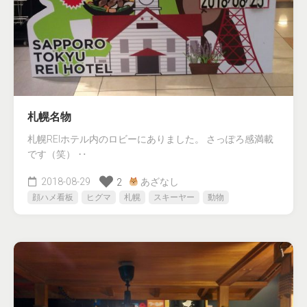
札幌名物
札幌REIホテル内のロビーにありました。 さっぽろ感満載
です（笑） ‥
2018-08-29
あざなし
2
顔ハメ看板
ヒグマ
札幌
スキーヤー
動物