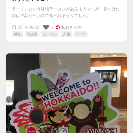
ラーメンという味噌ラーメンがあるようですが、見つけた
時は早朝だったので食べれませんでした。 …
2019-09-28
あおきもの.
5
神社
商店街
ラーメン
人物
izumo