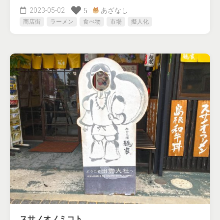
2023-05-02
あざなし
5
商店街
ラーメン
食べ物
市場
擬人化
スサノオノミコト