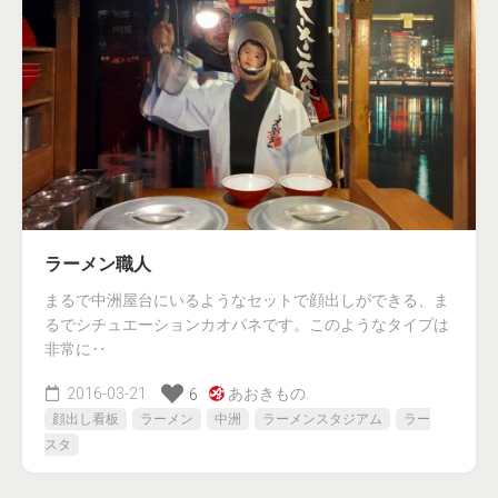
ラーメン職人
まるで中洲屋台にいるようなセットで顔出しができる、ま
るでシチュエーションカオパネです。このようなタイプは
非常に‥
2016-03-21
あおきもの.
6
顔出し看板
ラーメン
中洲
ラーメンスタジアム
ラー
スタ