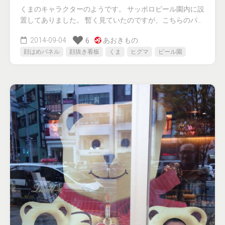
くまのキャラクターのようです。 サッポロビール園内に設
置してありました。 暫く見ていたのですが、こちらのパ…
2014-09-04
あおきもの.
6
顔はめパネル
顔抜き看板
くま
ヒグマ
ビール園