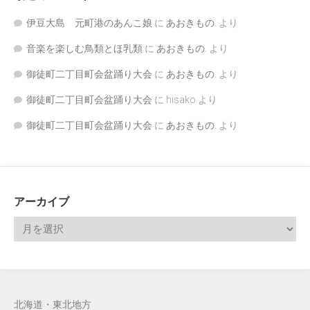
伊豆大島 元町港のあんこ娘
に
あおきもの.
より
音楽を楽しむ鳥類とほ乳類
に
あおきもの.
より
御徒町二丁目町会盆踊り大会
に
あおきもの.
より
御徒町二丁目町会盆踊り大会
に
hisako
より
御徒町二丁目町会盆踊り大会
に
あおきもの.
より
アーカイブ
北海道・東北地方