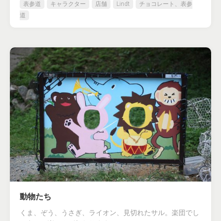
表参道
キャラクター
店舗
Lindt
チョコレート、表参
道
動物たち
くま、ぞう、うさぎ、ライオン、見切れたサル。楽団でし