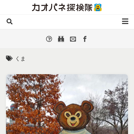
Skip
to
content
ホーム
全 国
▼
国外・海外
▼
くま
種類別
▼
人気カオパネ
投稿する