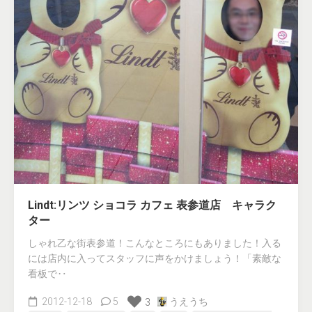
Lindt:リンツ ショコラ カフェ 表参道店 キャラク
ター
しゃれ乙な街表参道！こんなところにもありました！入る
には店内に入ってスタッフに声をかけましょう！「素敵な
看板で‥
2012-12-18
5
うえうち
3