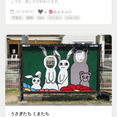
ょうか。楽しさが伝わります。 …
2010-09-01
あおきもの.
6
手描き
動物
bear
ライオン
カオパネ
うさぎたち くまたち