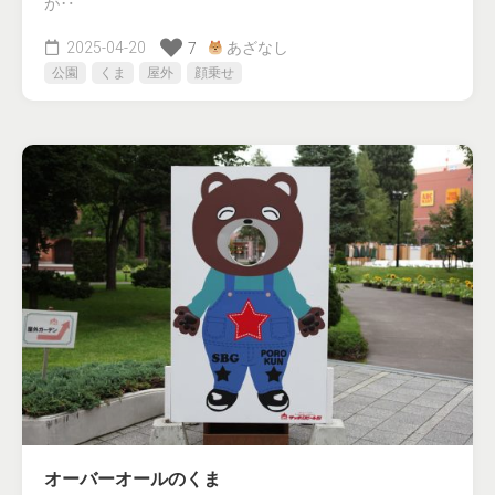
が‥
2025-04-20
あざなし
7
公園
くま
屋外
顔乗せ
オーバーオールのくま