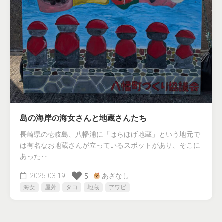
島の海岸の海女さんと地蔵さんたち
長崎県の壱岐島、八幡浦に「はらほげ地蔵」という地元で
は有名なお地蔵さんが立っているスポットがあり、そこに
あった‥
2025-03-19
あざなし
5
海女
屋外
タコ
地蔵
アワビ