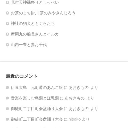
見付天神裸祭りとしっぺい
お茶のまち掛川 茶のみやきんじろう
神社の狛犬ともぐらたち
摩周丸の船長さんとイルカ
山内一豊と妻お千代
最近のコメント
伊豆大島 元町港のあんこ娘
に
あおきもの.
より
音楽を楽しむ鳥類とほ乳類
に
あおきもの.
より
御徒町二丁目町会盆踊り大会
に
あおきもの.
より
御徒町二丁目町会盆踊り大会
に
hisako
より