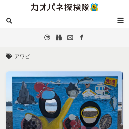
Skip
to
content
ホーム
全 国
▼
国外・海外
▼
アワビ
種類別
▼
人気カオパネ
投稿する