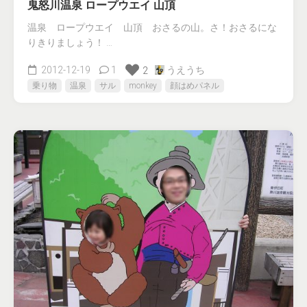
鬼怒川温泉 ロープウエイ 山頂
温泉 ロープウエイ 山頂 おさるの山。さ！おさるにな
りきりましょう！ …
2012-12-19
1
うえうち
2
乗り物
温泉
サル
monkey
顔はめパネル