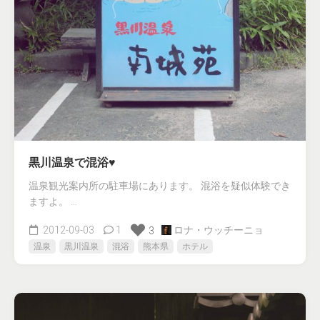
黒川温泉で混浴♥
温泉観光案内所の駐車場にあります。 混浴を疑似体験でき
ますよ。 …
2012-09-03
1
ロナ・ウッチーニョ
3
温泉
黒川温泉
混浴
熊本県
ホテル