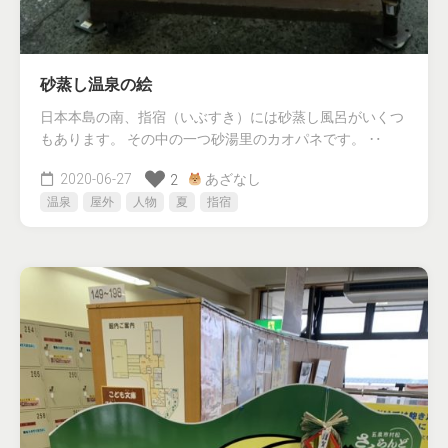
砂蒸し温泉の絵
日本本島の南、指宿（いぶすき）には砂蒸し風呂がいくつ
もあります。 その中の一つ砂湯里のカオパネです。 ‥
2020-06-27
あざなし
2
温泉
屋外
人物
夏
指宿