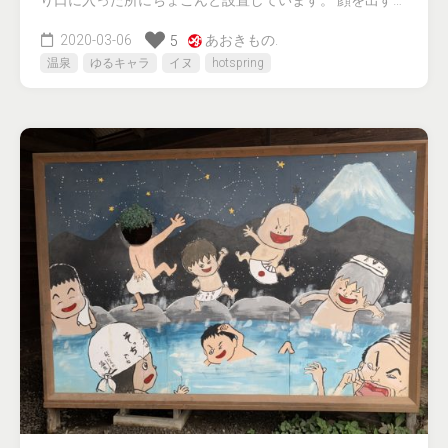
り口に入った所にちょこんと設置しています。 顔を出す…
2020-03-06
あおきもの.
5
温泉
ゆるキャラ
イヌ
hotspring