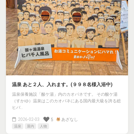
温泉 あと２人、入れます。(９９８名様入浴中)
温泉保養施設「酸ケ湯」内のカオパネです。 その酸ケ湯
（すかゆ）温泉はこのカオパネにある国内最大級を誇る総
ヒバ…
2026-02-03
あざなし
5
温泉
屋内
人物