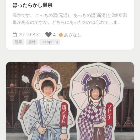
ほったらかし温泉
温泉です。 こっちの湯(元湯)、あっちの湯(新湯)と2箇所温
泉があるのですが、どちらにあったのかは忘れてしま…
2019-08-31
あざなし
4
温泉
屋外
hotspring