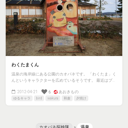
わくたまくん
温泉の海岸線にある公園のカオパネです。 「わくたま」く
んというキャラクターを広めているそうです。 最近はプ…
2012-04-21
あおきもの.
6
ゆるキャラ
bird
wakura
和倉
夕焼け
カオパネ探検隊
>
温泉