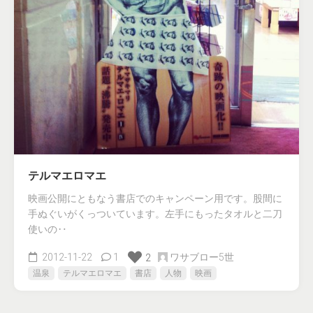
テルマエロマエ
映画公開にともなう書店でのキャンペーン用です。股間に
手ぬぐいがくっついています。左手にもったタオルと二刀
使いの‥
2012-11-22
1
ワサブロー5世
2
温泉
テルマエロマエ
書店
人物
映画