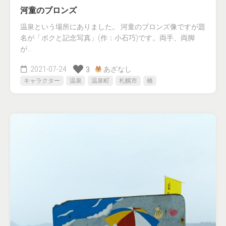
河童のブロンズ
温泉という場所にありました。 河童のブロンズ像ですが題
名が「ボクと記念写真」(作：小石巧)です。両手、両脚
が…
2021-07-24
あざなし
3
キャラクター
温泉
温泉町
札幌市
橋