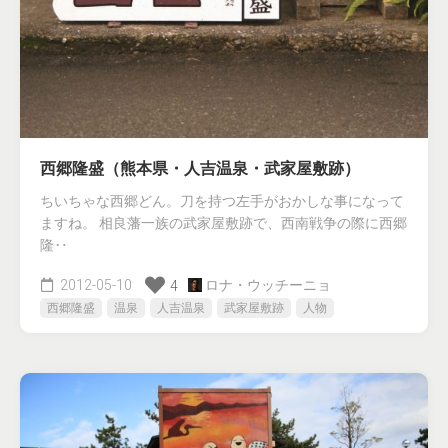
西郷隆盛（熊本県・人吉温泉・武家屋敷跡）
ちいちゃな西郷どん。刀を持つ左手がおかしな事になって
ますね。 相良藩一族の武家屋敷跡で、西南戦争の際に西郷
隆‥
2012-05-10
ロナ・ウッチーニョ
4
西郷隆盛
温泉
人吉温泉
武家屋敷跡
人物