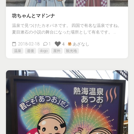
坊ちゃんとマドンナ
温泉で見つけたカオパネです。 四国で有名な温泉ですね。
夏目漱石の小説の舞台になった場所として有名です。 …
2018-02-18
1
あざなし
4
温泉
道後
dogo
屋外
観光地