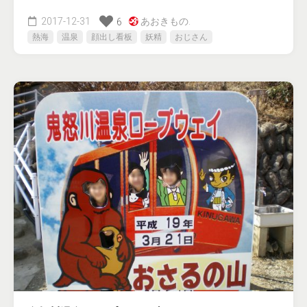
2017-12-31
あおきもの.
6
熱海
温泉
顔出し看板
妖精
おじさん