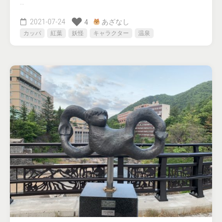
…
2021-07-24
あざなし
4
カッパ
紅葉
妖怪
キャラクター
温泉