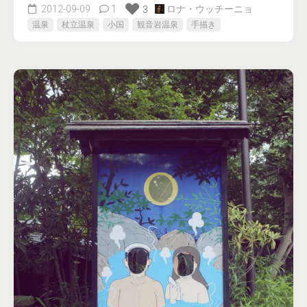
2012-09-09
1
ロナ・ウッチーニョ
3
温泉
杖立温泉
小国
観音岩温泉
手描き