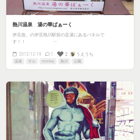
熱川温泉 湯の華ぱぁーく
伊豆急、の伊豆熱川駅前の足湯にあるパネルで
す！！ ‥
2012-12-19
1
うえうち
2
温泉
サル
monkey
熱川
公園