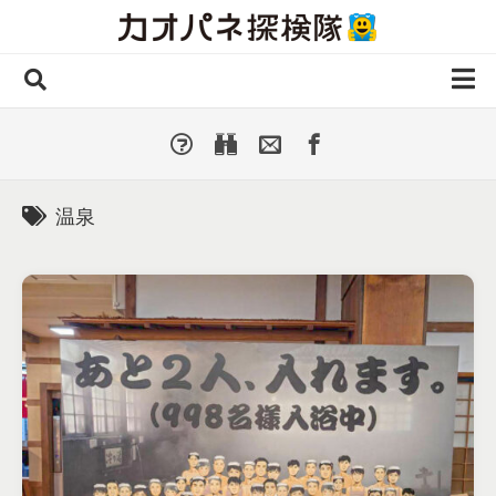
Skip
to
content
ホーム
全 国
▼
国外・海外
▼
温泉
種類別
▼
人気カオパネ
投稿する