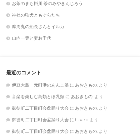
お茶のまち掛川 茶のみやきんじろう
神社の狛犬ともぐらたち
摩周丸の船長さんとイルカ
山内一豊と妻お千代
最近のコメント
伊豆大島 元町港のあんこ娘
に
あおきもの.
より
音楽を楽しむ鳥類とほ乳類
に
あおきもの.
より
御徒町二丁目町会盆踊り大会
に
あおきもの.
より
御徒町二丁目町会盆踊り大会
に
hisako
より
御徒町二丁目町会盆踊り大会
に
あおきもの.
より