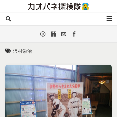
Skip
to
content
ホーム
全 国
▼
国外・海外
▼
沢村栄治
種類別
▼
人気カオパネ
投稿する