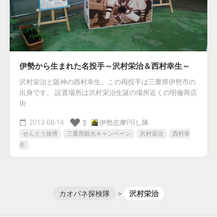
伊勢から生まれた名投手～沢村栄治＆西村幸生～
沢村栄治と阪神の西村幸生。この両投手は三重県伊勢市の
出身です。 設置場所は沢村栄治生誕の場所近くの明倫商店
街…
2013-08-14
伊勢志摩PRし隊
3
せんぐう旅博
三重県観光キャンペーン
沢村栄治
西村幸
生
カオパネ探検隊
>
沢村栄治