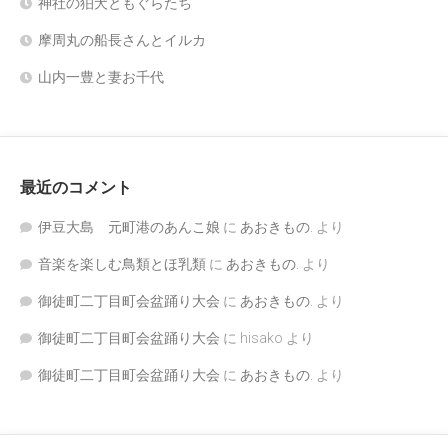
神社の狛犬ともぐらたち
摩周丸の船長さんとイルカ
山内一豊と妻お千代
最近のコメント
伊豆大島 元町港のあんこ娘
に
あおきもの.
より
音楽を楽しむ鳥類とほ乳類
に
あおきもの.
より
御徒町二丁目町会盆踊り大会
に
あおきもの.
より
御徒町二丁目町会盆踊り大会
に
hisako
より
御徒町二丁目町会盆踊り大会
に
あおきもの.
より