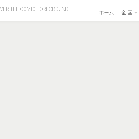
OVER THE COMIC FOREGROUND
ホーム
全 国