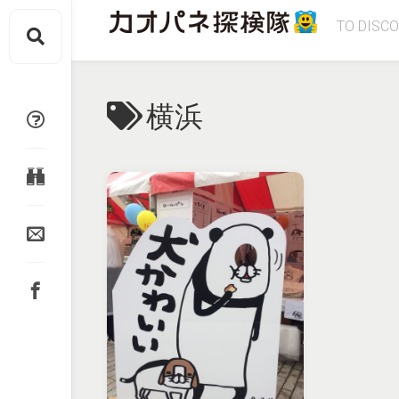
Skip
TO DISC
to
content
横浜