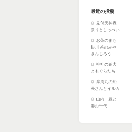
最近の投稿
見付天神裸
祭りとしっぺい
お茶のまち
掛川 茶のみや
きんじろう
神社の狛犬
ともぐらたち
摩周丸の船
長さんとイルカ
山内一豊と
妻お千代