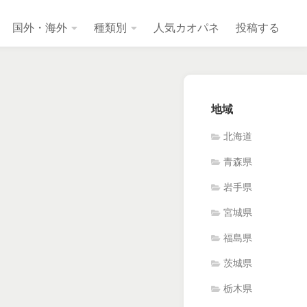
国外・海外
種類別
人気カオパネ
投稿する
地域
北海道
青森県
岩手県
宮城県
福島県
茨城県
栃木県