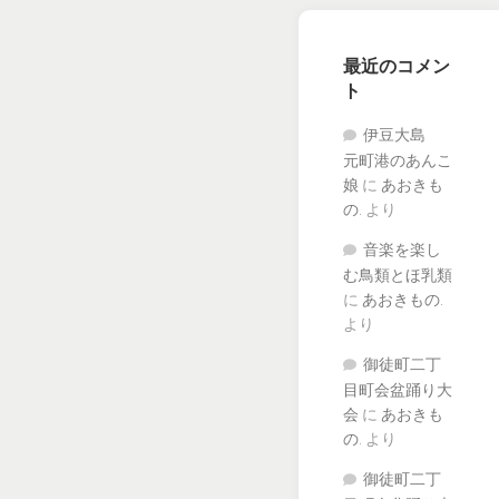
最近のコメン
ト
伊豆大島
元町港のあんこ
娘
に
あおきも
の.
より
音楽を楽し
む鳥類とほ乳類
に
あおきもの.
より
御徒町二丁
目町会盆踊り大
会
に
あおきも
の.
より
御徒町二丁