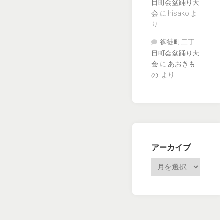
目町会盆踊り大
会
に
hisako
よ
り
御徒町二丁
目町会盆踊り大
会
に
あおきも
の.
より
アーカイブ