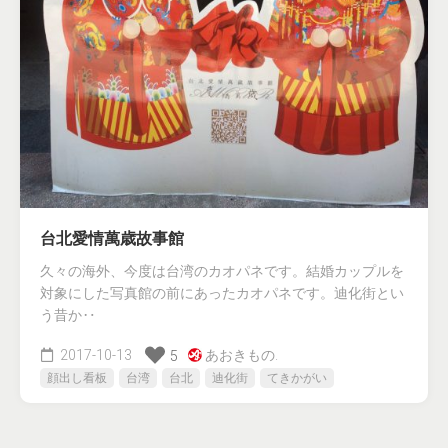
台北愛情萬歳故事館
久々の海外、今度は台湾のカオパネです。結婚カップルを
対象にした写真館の前にあったカオパネです。迪化街とい
う昔か‥
2017-10-13
あおきもの.
5
顔出し看板
台湾
台北
迪化街
てきかがい