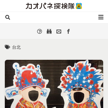
Skip
to
content
ホーム
全 国
▼
国外・海外
▼
台北
種類別
▼
人気カオパネ
投稿する