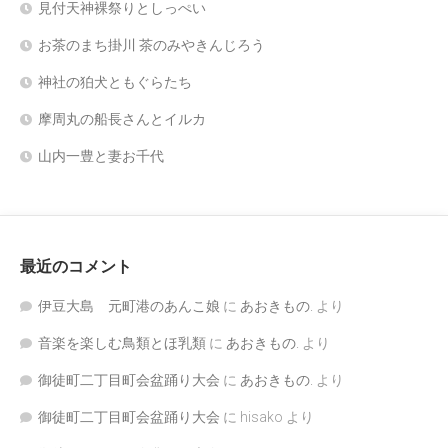
見付天神裸祭りとしっぺい
お茶のまち掛川 茶のみやきんじろう
神社の狛犬ともぐらたち
摩周丸の船長さんとイルカ
山内一豊と妻お千代
最近のコメント
伊豆大島 元町港のあんこ娘
に
あおきもの.
より
音楽を楽しむ鳥類とほ乳類
に
あおきもの.
より
御徒町二丁目町会盆踊り大会
に
あおきもの.
より
御徒町二丁目町会盆踊り大会
に
hisako
より