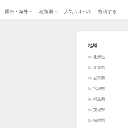
国外・海外
種類別
人気カオパネ
投稿する
地域
北海道
青森県
岩手県
宮城県
福島県
茨城県
栃木県