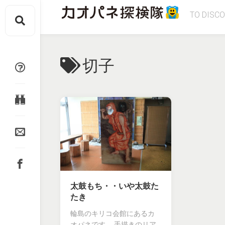
Skip
TO DISC
to
content
切子
太鼓もち・・いや太鼓た
たき
輪島のキリコ会館にあるカ
オパネです。 手描きのリア