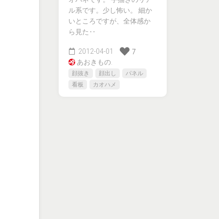
ル系です。少し怖い。 細か
いところですが、全体感か
ら見た‥
2012-04-01
7
あおきもの.
顔抜き
顔出し
パネル
看板
カオハメ