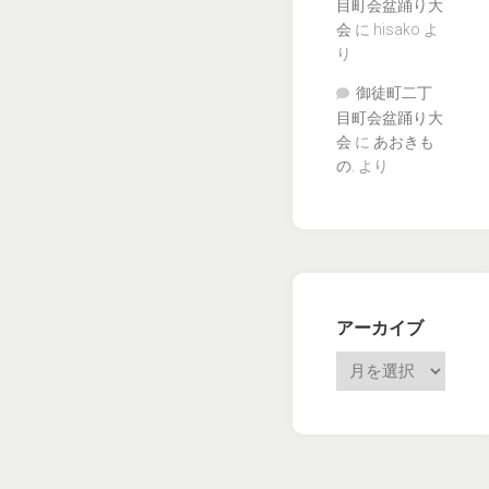
目町会盆踊り大
会
に
hisako
よ
り
御徒町二丁
目町会盆踊り大
会
に
あおきも
の.
より
アーカイブ