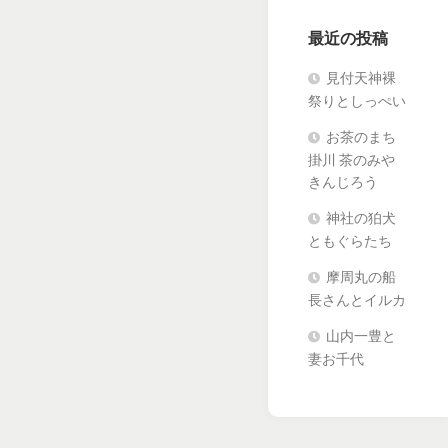
最近の投稿
見付天神裸
祭りとしっぺい
お茶のまち
掛川 茶のみや
きんじろう
神社の狛犬
ともぐらたち
摩周丸の船
長さんとイルカ
山内一豊と
妻お千代