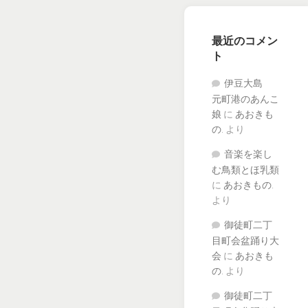
最近のコメン
ト
伊豆大島
元町港のあんこ
娘
に
あおきも
の.
より
音楽を楽し
む鳥類とほ乳類
に
あおきもの.
より
御徒町二丁
目町会盆踊り大
会
に
あおきも
の.
より
御徒町二丁