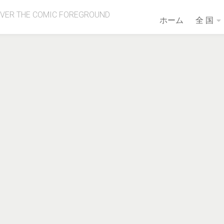
OVER THE COMIC FOREGROUND
ホーム
全 国