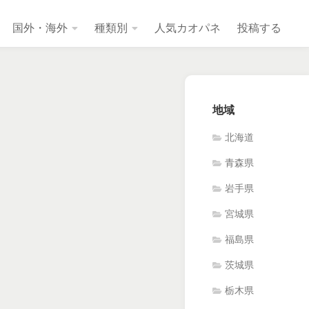
国外・海外
種類別
人気カオパネ
投稿する
地域
北海道
青森県
岩手県
宮城県
福島県
茨城県
栃木県