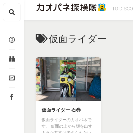
Skip
TO DISC
to
content
仮面ライダー
仮面ライダー 石巻
仮面ライダーのカオパネで
す。 仮面の上から顔を出す
ような基本は考えられない