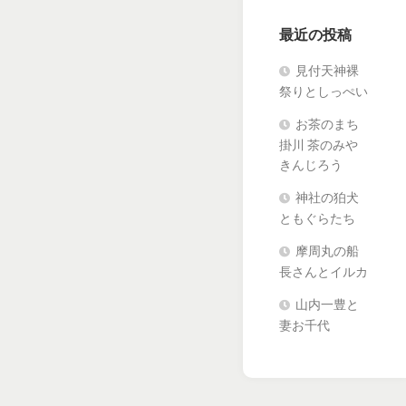
最近の投稿
見付天神裸
祭りとしっぺい
お茶のまち
掛川 茶のみや
きんじろう
神社の狛犬
ともぐらたち
摩周丸の船
長さんとイルカ
山内一豊と
妻お千代