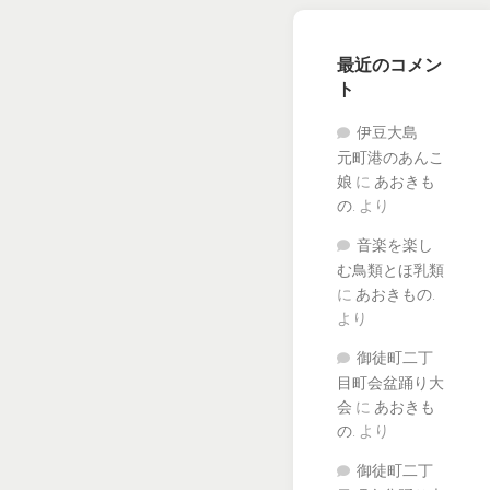
最近のコメン
ト
伊豆大島
元町港のあんこ
娘
に
あおきも
の.
より
音楽を楽し
む鳥類とほ乳類
に
あおきもの.
より
御徒町二丁
目町会盆踊り大
会
に
あおきも
の.
より
御徒町二丁