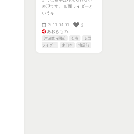
表現です。 仮面ライダーと
いうキ…
2011-04-01
6
あおきもの.
津波数時間前
石巻
仮面
ライダー
東日本
地震前