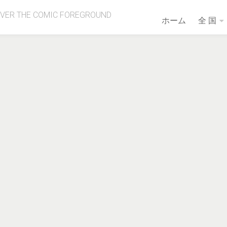
OVER THE COMIC FOREGROUND
ホーム
全 国