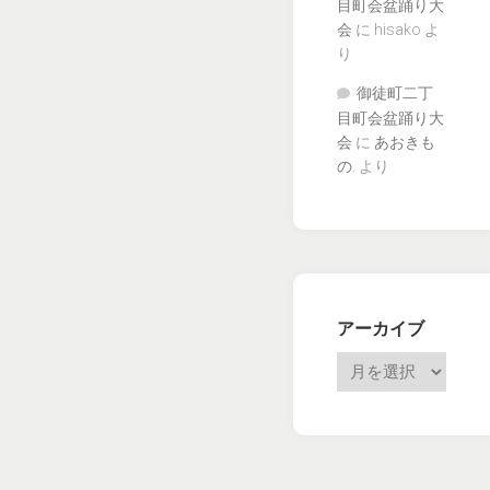
目町会盆踊り大
会
に
hisako
よ
り
御徒町二丁
目町会盆踊り大
会
に
あおきも
の.
より
アーカイブ