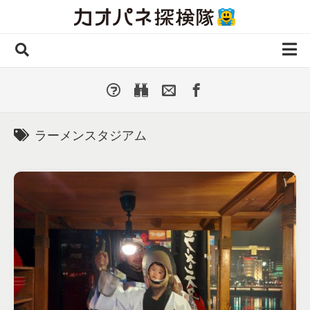
Skip
to
content
ホーム
全 国
▼
国外・海外
▼
ラーメンスタジアム
種類別
▼
人気カオパネ
投稿する