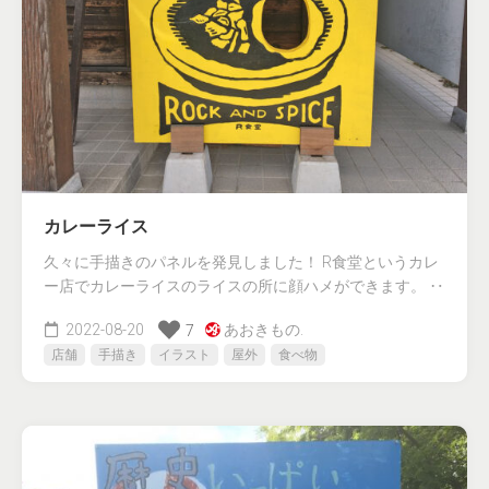
カレーライス
久々に手描きのパネルを発見しました！ R食堂というカレ
ー店でカレーライスのライスの所に顔ハメができます。 ‥
2022-08-20
あおきもの.
7
店舗
手描き
イラスト
屋外
食べ物