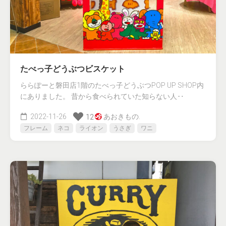
たべっ子どうぶつビスケット
ららぽーと磐田店1階のたべっ子どうぶつPOP UP SHOP内
にありました。 昔から食べられていた知らない人‥
2022-11-26
あおきもの.
12
フレーム
ネコ
ライオン
うさぎ
ワニ