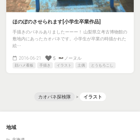
ほのぼのさせられます[小学生卒業作品]
手描きのパネルありましたーーー！ 山梨県立考古博物館の
敷地内にあったカオパネです。小学生が卒業の時描かれた
絵‥
2016-06-21
ノーヌル
5
顔ハメ看板
手描き
イラスト
土偶
とうもろこし
カオパネ探検隊
>
イラスト
地域
北海道