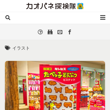
Skip
to
content
ホーム
全 国
▼
国外・海外
▼
イラスト
種類別
▼
人気カオパネ
投稿する