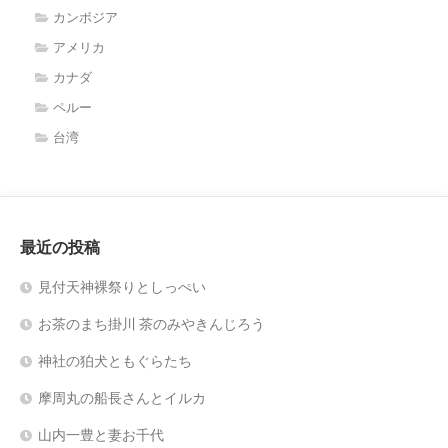
カンボジア
アメリカ
カナダ
ペルー
台湾
最近の投稿
見付天神裸祭りとしっぺい
お茶のまち掛川 茶のみやきんじろう
神社の狛犬ともぐらたち
摩周丸の船長さんとイルカ
山内一豊と妻お千代