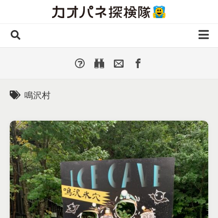
Skip
to
content
ホーム
全 国
▼
国外・海外
▼
鳴沢村
種類別
▼
人気カオパネ
投稿する