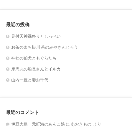
最近の投稿
見付天神裸祭りとしっぺい
お茶のまち掛川 茶のみやきんじろう
神社の狛犬ともぐらたち
摩周丸の船長さんとイルカ
山内一豊と妻お千代
最近のコメント
伊豆大島 元町港のあんこ娘
に
あおきもの.
より