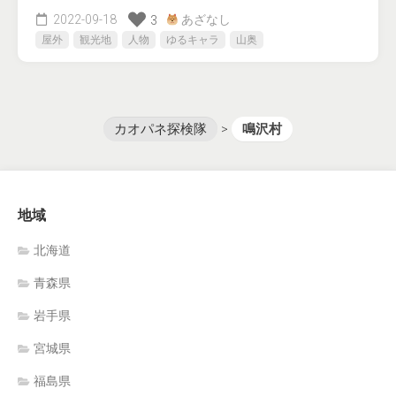
2022-09-18
あざなし
3
屋外
観光地
人物
ゆるキャラ
山奥
カオパネ探検隊
>
鳴沢村
地域
北海道
青森県
岩手県
宮城県
福島県