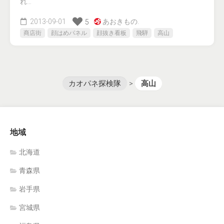
れ…
2013-09-01
あおきもの.
5
商店街
顔はめパネル
顔抜き看板
飛騨
高山
カオパネ探検隊
>
高山
地域
北海道
青森県
岩手県
宮城県