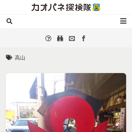
Skip
to
content
ホーム
全 国
▼
国外・海外
▼
高山
種類別
▼
人気カオパネ
投稿する