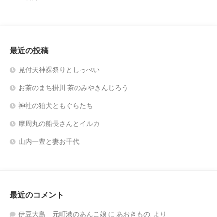
最近の投稿
見付天神裸祭りとしっぺい
お茶のまち掛川 茶のみやきんじろう
神社の狛犬ともぐらたち
摩周丸の船長さんとイルカ
山内一豊と妻お千代
最近のコメント
伊豆大島 元町港のあんこ娘
に
あおきもの.
より