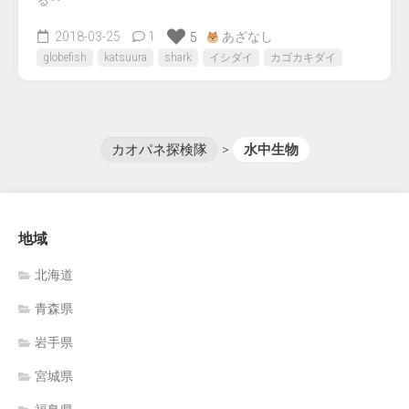
る‥
2018-03-25
1
あざなし
5
globefish
katsuura
shark
イシダイ
カゴカキダイ
カオパネ探検隊
>
水中生物
地域
北海道
青森県
岩手県
宮城県