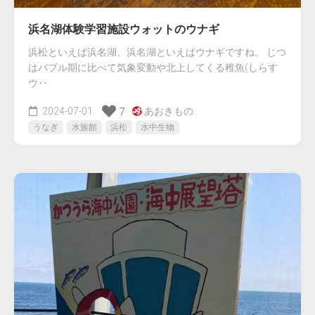
浜名湖体験学習施設ウォットのウナギ
浜松といえば浜名湖、浜名湖といえばウナギですね。 じつ
はバブル期に比べて気象変動や北上してくる稚魚(しらす
ウ‥
2024-07-01
あおきもの.
7
うなぎ
水族館
浜松
水中生物