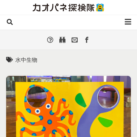
Skip
to
content
ホーム
全 国
▼
国外・海外
▼
水中生物
種類別
▼
人気カオパネ
投稿する