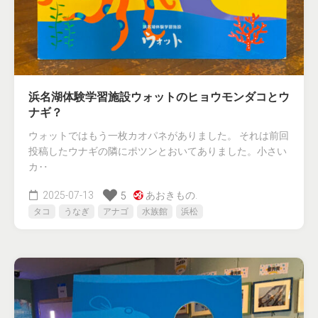
浜名湖体験学習施設ウォットのヒョウモンダコとウ
ナギ？
ウォットではもう一枚カオパネがありました。 それは前回
投稿したウナギの隣にポツンとおいてありました。小さい
カ‥
2025-07-13
あおきもの.
5
タコ
うなぎ
アナゴ
水族館
浜松