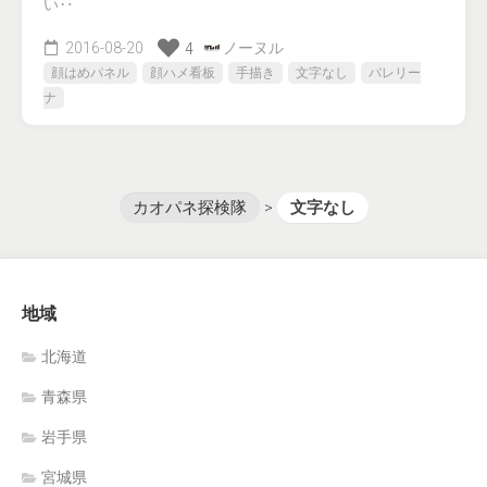
い‥
2016-08-20
ノーヌル
4
顔はめパネル
顔ハメ看板
手描き
文字なし
バレリー
ナ
カオパネ探検隊
>
文字なし
地域
北海道
青森県
岩手県
宮城県