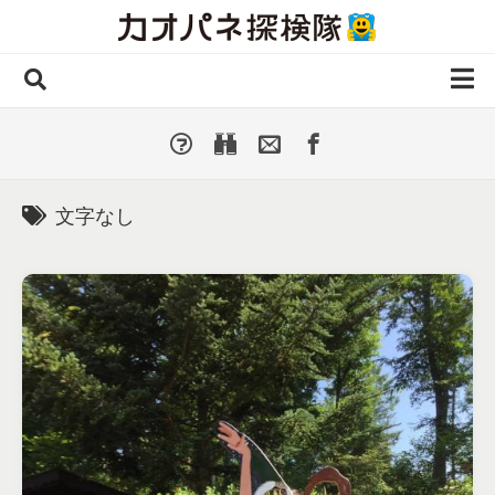
Skip
to
content
ホーム
全 国
▼
国外・海外
▼
文字なし
種類別
▼
人気カオパネ
投稿する