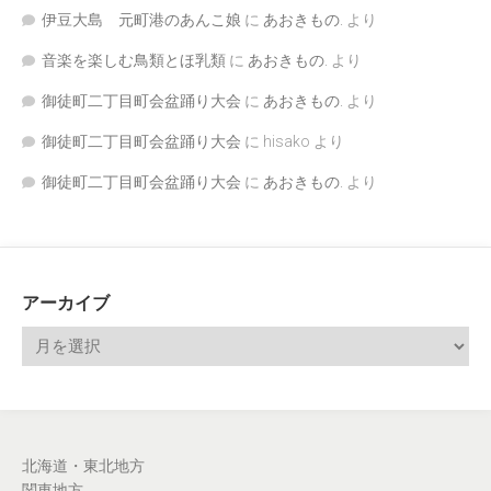
伊豆大島 元町港のあんこ娘
に
あおきもの.
より
音楽を楽しむ鳥類とほ乳類
に
あおきもの.
より
御徒町二丁目町会盆踊り大会
に
あおきもの.
より
御徒町二丁目町会盆踊り大会
に
hisako
より
御徒町二丁目町会盆踊り大会
に
あおきもの.
より
アーカイブ
北海道・東北地方
関東地方