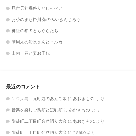
見付天神裸祭りとしっぺい
お茶のまち掛川 茶のみやきんじろう
神社の狛犬ともぐらたち
摩周丸の船長さんとイルカ
山内一豊と妻お千代
最近のコメント
伊豆大島 元町港のあんこ娘
に
あおきもの.
より
音楽を楽しむ鳥類とほ乳類
に
あおきもの.
より
御徒町二丁目町会盆踊り大会
に
あおきもの.
より
御徒町二丁目町会盆踊り大会
に
hisako
より