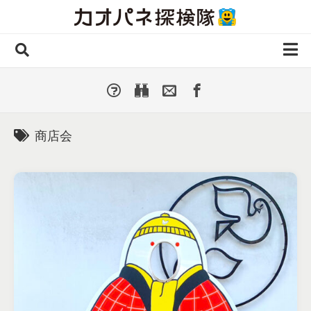
Skip
to
content
ホーム
全 国
▼
国外・海外
▼
商店会
種類別
▼
人気カオパネ
投稿する