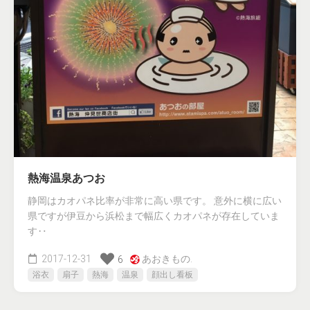
熱海温泉あつお
静岡はカオパネ比率が非常に高い県です。 意外に横に広い
県ですが伊豆から浜松まで幅広くカオパネが存在していま
す‥
2017-12-31
あおきもの.
6
浴衣
扇子
熱海
温泉
顔出し看板