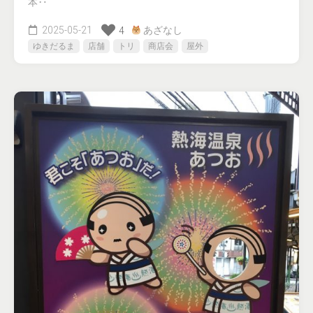
本‥
2025-05-21
あざなし
4
ゆきだるま
店舗
トリ
商店会
屋外