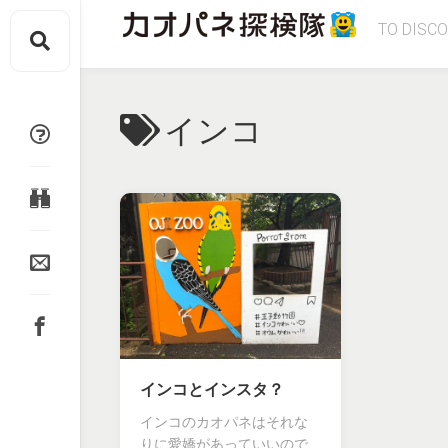
Skip
TO DISC
to
content
インコ
インコとインスタ？
インコのカオパネはそれな
りに愛嬌があっていいので