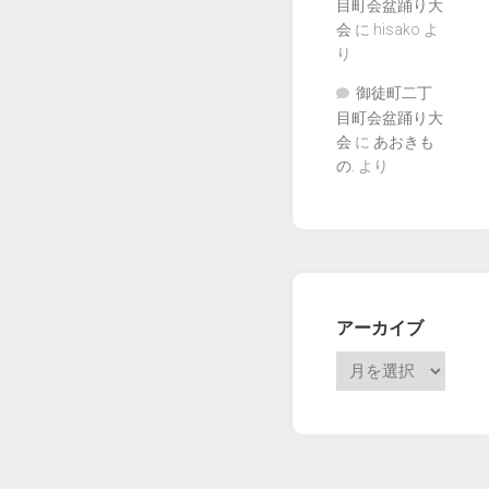
目町会盆踊り大
会
に
hisako
よ
り
御徒町二丁
目町会盆踊り大
会
に
あおきも
の.
より
アーカイブ