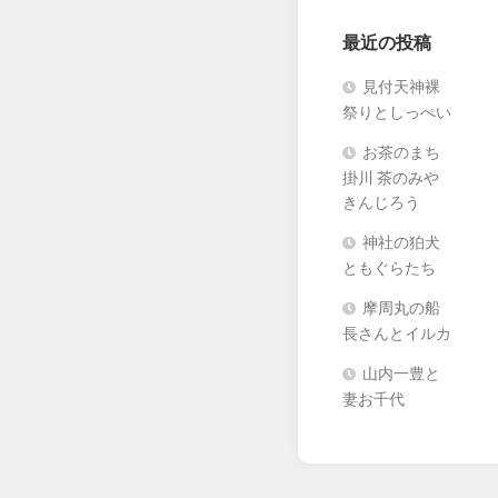
最近の投稿
見付天神裸
祭りとしっぺい
お茶のまち
掛川 茶のみや
きんじろう
神社の狛犬
ともぐらたち
摩周丸の船
長さんとイルカ
山内一豊と
妻お千代