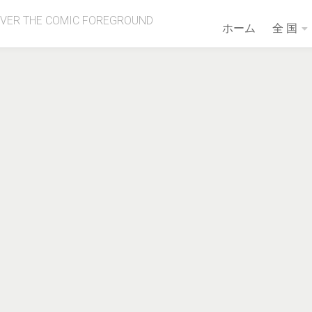
OVER THE COMIC FOREGROUND
ホーム
全 国