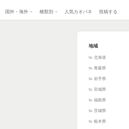
国外・海外
種類別
人気カオパネ
投稿する
地域
北海道
青森県
岩手県
宮城県
福島県
茨城県
栃木県