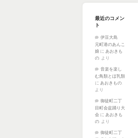
最近のコメン
ト
伊豆大島
元町港のあんこ
娘
に
あおきも
の.
より
音楽を楽し
む鳥類とほ乳類
に
あおきもの.
より
御徒町二丁
目町会盆踊り大
会
に
あおきも
の.
より
御徒町二丁