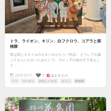
トラ、ライオン、キリン、白フクロウ、コアラと探
検隊
実は同じスタイルのカオパネがもう一作品。 どうしても撮
ってもらいたかったみたいで、チビッ子の頭がチラ見えし
て‥
2020-04-21
あおきもの.
7
トラ
ライオン
顔出しパネル
キリン
動物園