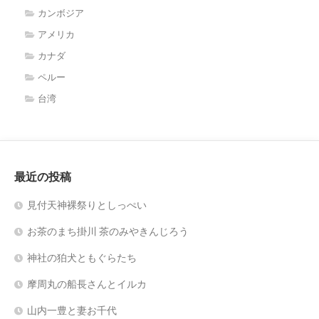
カンボジア
アメリカ
カナダ
ペルー
台湾
最近の投稿
見付天神裸祭りとしっぺい
お茶のまち掛川 茶のみやきんじろう
神社の狛犬ともぐらたち
摩周丸の船長さんとイルカ
山内一豊と妻お千代