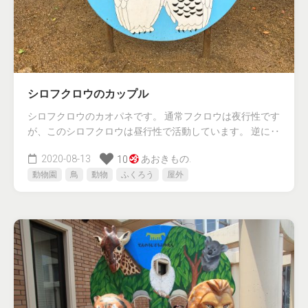
シロフクロウのカップル
シロフクロウのカオパネです。 通常フクロウは夜行性です
が、このシロフクロウは昼行性で活動しています。 逆に‥
2020-08-13
あおきもの.
10
動物園
鳥
動物
ふくろう
屋外