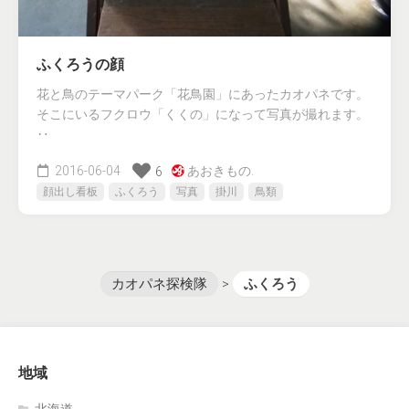
ふくろうの顔
花と鳥のテーマパーク「花鳥園」にあったカオパネです。
そこにいるフクロウ「くくの」になって写真が撮れます。
‥
2016-06-04
あおきもの.
6
顔出し看板
ふくろう
写真
掛川
鳥類
カオパネ探検隊
>
ふくろう
地域