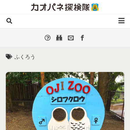
Skip
to
content
ホーム
全 国
▼
国外・海外
▼
ふくろう
種類別
▼
人気カオパネ
投稿する